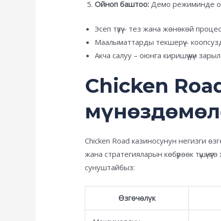
Ойноп баштоо:
Демо режиминде оюн
Эсеп түзүү – тез жана жөнөкөй проце
Маалыматтарды текшерүү – коопсуз
Акча салуу – оюнга киришүү үчүн зарыл
Chicken Roa
мүнөздөмөл
Chicken Road казиносунун негизги өзг
жана стратегияларын көбүрөөк түшүнүү
сунуштайбыз:
Өзгөчөлүк