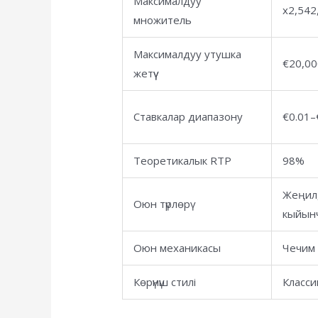
Максималдуу
x2,542
множитель
Максималдуу утушка
€20,00
жетүү
Ставкалар диапазону
€0.01–
Теоретикалык RTP
98%
Жеңил,
Оюн түрлөрү
кыйын
Оюн механикасы
Чечим 
Көрүнүш стилі
Класси