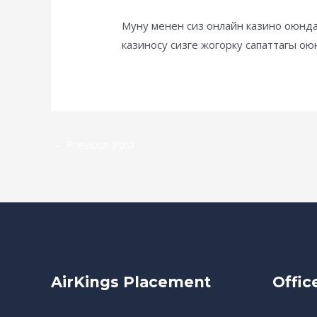
Муну менен сиз онлайн казино оюнда
казиносу сизге жогорку сапаттагы оюнду
←
Previous Post
AirKings Placement
Offic