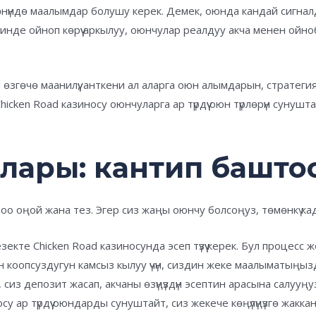
үндө маалымдар болушу керек. Демек, оюнда кандай сигнал
жиминде ойноп көрүү аркылуу, оюнчулар реалдуу акча менен ой
 өзгөчө маанилүү, анткени ал аларга оюн алымдарын, страте
Chicken Road казиносу оюнчуларга ар түрдүү оюн түрлөрүн сунуш
ары: кантип баштоо
оо оңой жана тез. Эгер сиз жаңы оюнчу болсоңуз, төмөнкү к
екте Chicken Road казиносунда эсеп түзүү керек. Бул процесс 
коопсуздугун камсыз кылуу үчүн, сиздин жеке маалыматыңызды 
из депозит жасап, акчаны өзүңүздүн эсептин арасына салууңуз
су ар түрдүү оюндарды сунуштайт, сиз жекече көңүлүңүзгө жакк