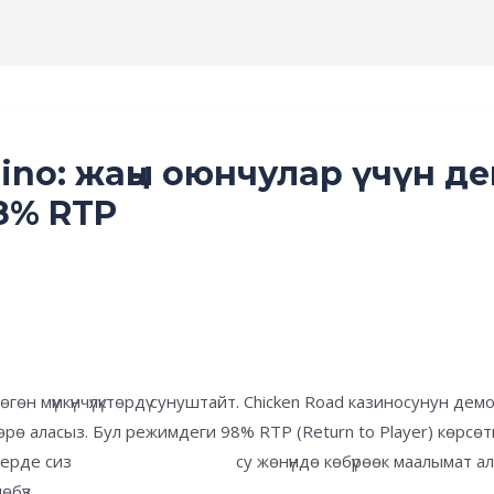
e
Terms and Condition
About
Notification
sino: жаңы оюнчулар үчүн 
8% RTP
төгөн мүмкүнчүлүктөрдү сунуштайт. Chicken Road казиносунун д
көрө аласыз. Бул режимдеги 98% RTP (Return to Player) көрсөтк
жерде сиз
Chicken road казино
су жөнүндө көбүрөөк маалымат ал
бүз.