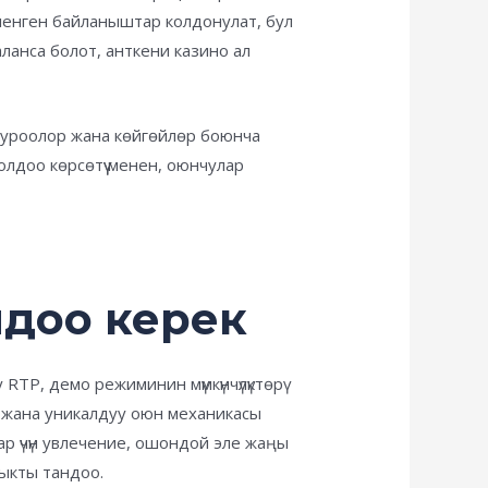
ленген байланыштар колдонулат, бул
анса болот, анткени казино ал
 суроолор жана көйгөйлөр боюнча
лдоо көрсөтүү менен, оюнчулар
ндоо керек
RTP, демо режиминин мүмкүнчүлүктөрү
ар жана уникалдуу оюн механикасы
лар үчүн увлечение, ошондой эле жаңы
мыкты тандоо.