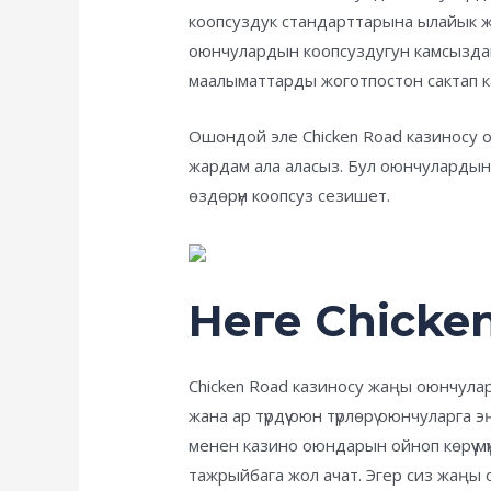
коопсуздук стандарттарына ылайык ж
оюнчулардын коопсуздугун камсыздай
маалыматтарды жоготпостон сактап к
Ошондой эле Chicken Road казиносу 
жардам ала аласыз. Бул оюнчулардын 
өздөрүн коопсуз сезишет.
Неге Chicke
Chicken Road казиносу жаңы оюнчулар 
жана ар түрдүү оюн түрлөрү оюнчуларг
менен казино оюндарын ойноп көрүү мүм
тажрыйбага жол ачат. Эгер сиз жаңы о