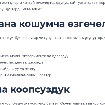
н оюнчуларга кандай мүмкүнчүлүктөрдү сунуштай тургандыгын 
оорундуктарды аныкташат.
ана кошумча өзгөчө
өчөлүгү – бул оюнчулар үчүн сунушталган кошумча мүмкүнчүлүкт
механизмин эксперименти үчүн идеалдуу
кыйынчылык деңгээлдеринде
йда алуу мүмкүнчүлүгү
рына киришүүчү жакшы шарттар
а коопсуздук
ын коопсуздугуна чоң көңүл бөлүнөт. Оюнчу маалыматы корго