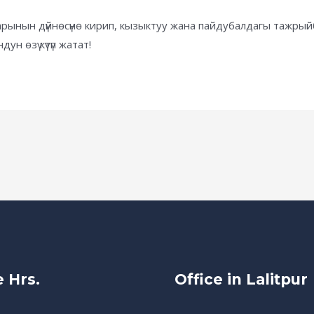
рынын дүйнөсүнө кирип, кызыктуу жана пайдубалдагы тажрыйб
н өзү күтүп жатат!
e Hrs.
Office in Lalitpur