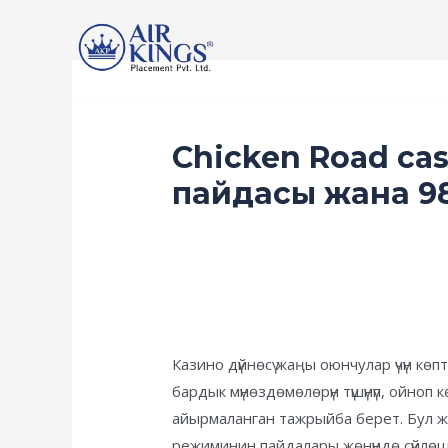
Skip
to
content
Home
Services
Recruitment Procedur
Chicken Road ca
пайдасы жана 9
/
public
/ By
Rishan Dash
Казино дүйнөсү жаңы оюнчулар үчүн көп
бардык мүнөздөмөлөрүн түшүнүп, ойноп 
айырмаланган тажрыйба берет. Бул 
режиминин пайдалары жөнүндө сүйлөшө