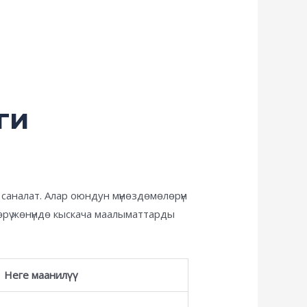
ги
п саналат. Алар оюндун мүнөздөмөлөрүн
лөрү жөнүндө кыскача маалыматтарды
Неге маанилүү