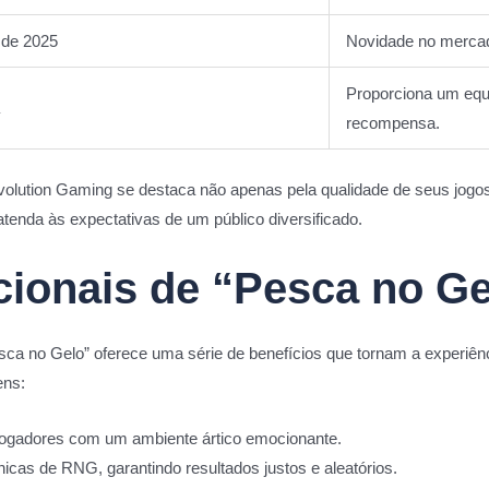
 de 2025
Novidade no mercad
Proporciona um equil
a
recompensa.
volution Gaming se destaca não apenas pela qualidade de seus jog
tenda às expectativas de um público diversificado.
cionais de “Pesca no Ge
sca no Gelo” oferece uma série de benefícios que tornam a experiênc
ens:
s jogadores com um ambiente ártico emocionante.
icas de RNG, garantindo resultados justos e aleatórios.