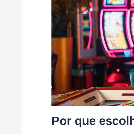
Por que escol