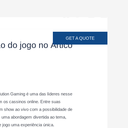
vertise
GET A QUOTE
 do jogo no Ártico
olution Gaming é uma das líderes nesse
 os cassinos online. Entre suas
m show ao vivo com a possibilidade de
e uma abordagem divertida ao tema,
 jogo uma experiência única.