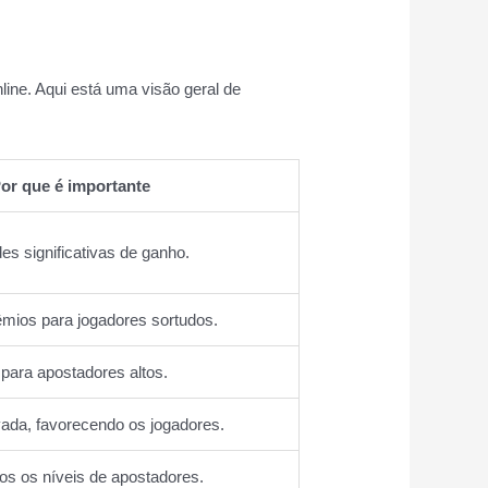
ine. Aqui está uma visão geral de
or que é importante
es significativas de ganho.
êmios para jogadores sortudos.
ara apostadores altos.
vada, favorecendo os jogadores.
os os níveis de apostadores.