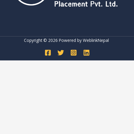
Copyright © 2026 P
owered
by WeblinkNepal