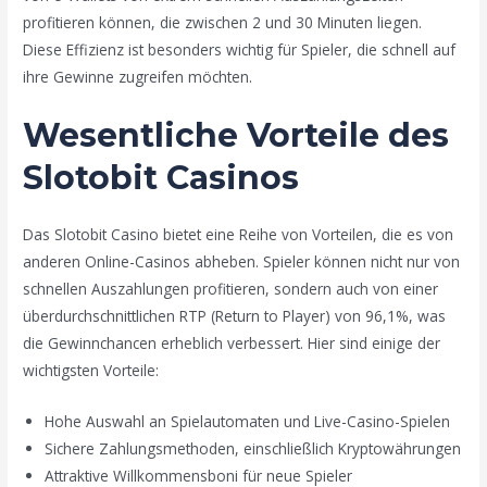
profitieren können, die zwischen 2 und 30 Minuten liegen.
Diese Effizienz ist besonders wichtig für Spieler, die schnell auf
ihre Gewinne zugreifen möchten.
Wesentliche Vorteile des
Slotobit Casinos
Das Slotobit Casino bietet eine Reihe von Vorteilen, die es von
anderen Online-Casinos abheben. Spieler können nicht nur von
schnellen Auszahlungen profitieren, sondern auch von einer
überdurchschnittlichen RTP (Return to Player) von 96,1%, was
die Gewinnchancen erheblich verbessert. Hier sind einige der
wichtigsten Vorteile:
Hohe Auswahl an Spielautomaten und Live-Casino-Spielen
Sichere Zahlungsmethoden, einschließlich Kryptowährungen
Attraktive Willkommensboni für neue Spieler