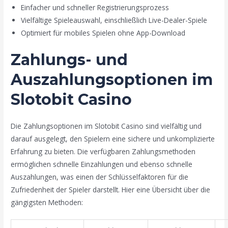
Einfacher und schneller Registrierungsprozess
Vielfältige Spieleauswahl, einschließlich Live-Dealer-Spiele
Optimiert für mobiles Spielen ohne App-Download
Zahlungs- und
Auszahlungsoptionen im
Slotobit Casino
Die Zahlungsoptionen im Slotobit Casino sind vielfältig und
darauf ausgelegt, den Spielern eine sichere und unkomplizierte
Erfahrung zu bieten. Die verfügbaren Zahlungsmethoden
ermöglichen schnelle Einzahlungen und ebenso schnelle
Auszahlungen, was einen der Schlüsselfaktoren für die
Zufriedenheit der Spieler darstellt. Hier eine Übersicht über die
gängigsten Methoden: