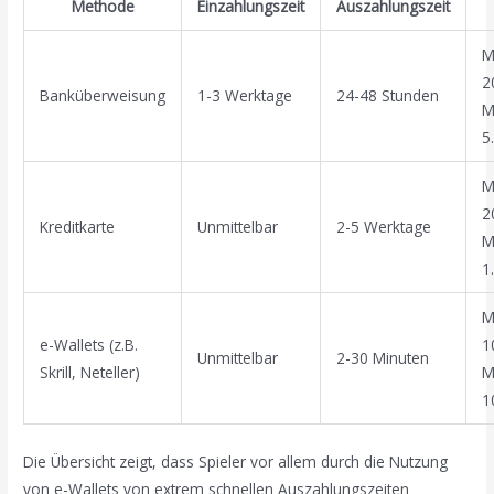
Methode
Einzahlungszeit
Auszahlungszeit
M
2
Banküberweisung
1-3 Werktage
24-48 Stunden
M
5
M
2
Kreditkarte
Unmittelbar
2-5 Werktage
M
1
M
e-Wallets (z.B.
1
Unmittelbar
2-30 Minuten
Skrill, Neteller)
M
1
Die Übersicht zeigt, dass Spieler vor allem durch die Nutzung
von e-Wallets von extrem schnellen Auszahlungszeiten