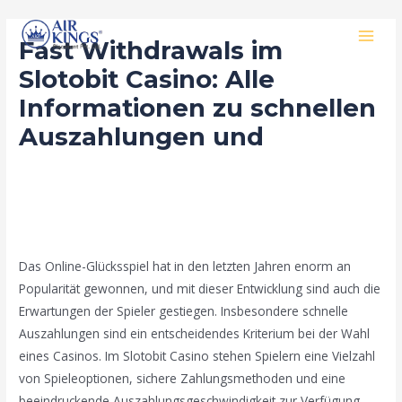
Skip
MAI
to
Fast Withdrawals im
MEN
content
Slotobit Casino: Alle
Informationen zu schnellen
Auszahlungen und
/
public
/ By
Rishan Dash
Das Online-Glücksspiel hat in den letzten Jahren enorm an
Popularität gewonnen, und mit dieser Entwicklung sind auch die
Erwartungen der Spieler gestiegen. Insbesondere schnelle
Auszahlungen sind ein entscheidendes Kriterium bei der Wahl
eines Casinos. Im Slotobit Casino stehen Spielern eine Vielzahl
von Spieleoptionen, sichere Zahlungsmethoden und eine
beeindruckende Auszahlungsgeschwindigkeit zur Verfügung.