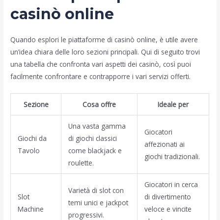
casinò online
Quando esplori le piattaforme di casinò online, è utile avere
un’idea chiara delle loro sezioni principali. Qui di seguito trovi
una tabella che confronta vari aspetti dei casinò, così puoi
facilmente confrontare e contrapporre i vari servizi offerti.
Sezione
Cosa offre
Ideale per
Una vasta gamma
Giocatori
Giochi da
di giochi classici
affezionati ai
Tavolo
come blackjack e
giochi tradizionali.
roulette.
Giocatori in cerca
Varietà di slot con
Slot
di divertimento
temi unici e jackpot
Machine
veloce e vincite
progressivi.