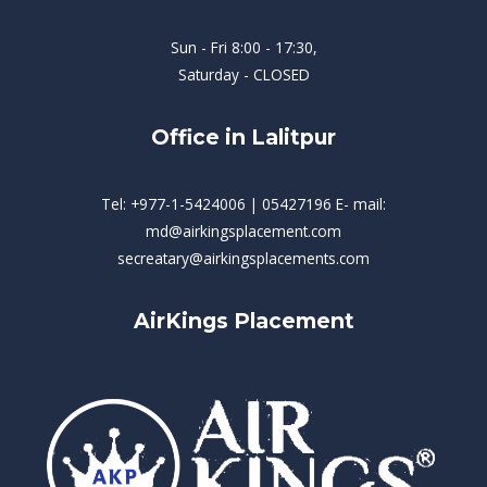
Sun - Fri 8:00 - 17:30,
Saturday - CLOSED
Office in Lalitpur
Tel: +977-1-5424006 | 05427196 E- mail:
md@airkingsplacement.com
secreatary@airkingsplacements.com
AirKings Placement