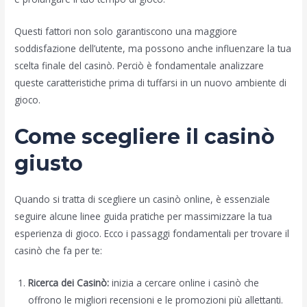
Questi fattori non solo garantiscono una maggiore
soddisfazione dell’utente, ma possono anche influenzare la tua
scelta finale del casinò. Perciò è fondamentale analizzare
queste caratteristiche prima di tuffarsi in un nuovo ambiente di
gioco.
Come scegliere il casinò
giusto
Quando si tratta di scegliere un casinò online, è essenziale
seguire alcune linee guida pratiche per massimizzare la tua
esperienza di gioco. Ecco i passaggi fondamentali per trovare il
casinò che fa per te:
Ricerca dei Casinò:
inizia a cercare online i casinò che
offrono le migliori recensioni e le promozioni più allettanti.