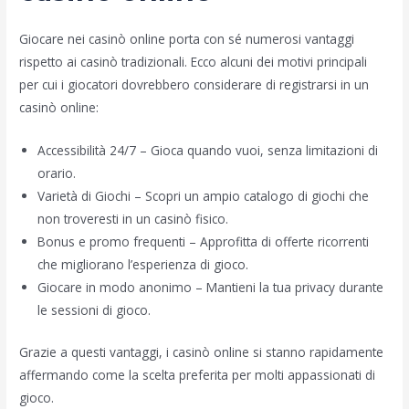
Giocare nei casinò online porta con sé numerosi vantaggi
rispetto ai casinò tradizionali. Ecco alcuni dei motivi principali
per cui i giocatori dovrebbero considerare di registrarsi in un
casinò online:
Accessibilità 24/7 – Gioca quando vuoi, senza limitazioni di
orario.
Varietà di Giochi – Scopri un ampio catalogo di giochi che
non troveresti in un casinò fisico.
Bonus e promo frequenti – Approfitta di offerte ricorrenti
che migliorano l’esperienza di gioco.
Giocare in modo anonimo – Mantieni la tua privacy durante
le sessioni di gioco.
Grazie a questi vantaggi, i casinò online si stanno rapidamente
affermando come la scelta preferita per molti appassionati di
gioco.