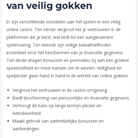
van veilig gokken
Er zijn verschillende voordelen aan het spelen in een veilig
online casino. Ten eerste vergroot het je vertrouwen in de
platformen die je kiest, wat leidt tot een aangenamere
spelervaring. Ten tweede zijn veilige betaalmethoden
essentieel voor het beschermen van je financiële gegevens.
Ten derde dragen bonussen en promoties bij aan een grotere
speelsnelheid en meer kansen om te winnen. Veiligheid en
spelplezier gaan hand in hand in de wereld van online gokken.
Vergroot het vertrouwen in de casino-omgeving.
Biedt bescherming van persoonlijke en financiële gegevens.
Verhoogt de kans op lange termijn plezier en
betrokkenheid.
Maakt gebruik van aantrekkelijke bonussen en
aanbiedingen.