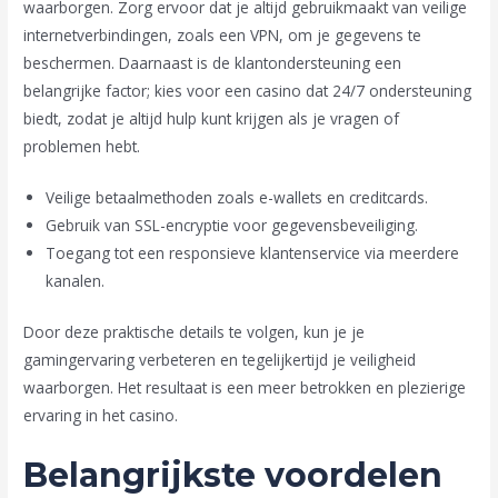
waarborgen. Zorg ervoor dat je altijd gebruikmaakt van veilige
internetverbindingen, zoals een VPN, om je gegevens te
beschermen. Daarnaast is de klantondersteuning een
belangrijke factor; kies voor een casino dat 24/7 ondersteuning
biedt, zodat je altijd hulp kunt krijgen als je vragen of
problemen hebt.
Veilige betaalmethoden zoals e-wallets en creditcards.
Gebruik van SSL-encryptie voor gegevensbeveiliging.
Toegang tot een responsieve klantenservice via meerdere
kanalen.
Door deze praktische details te volgen, kun je je
gamingervaring verbeteren en tegelijkertijd je veiligheid
waarborgen. Het resultaat is een meer betrokken en plezierige
ervaring in het casino.
Belangrijkste voordelen