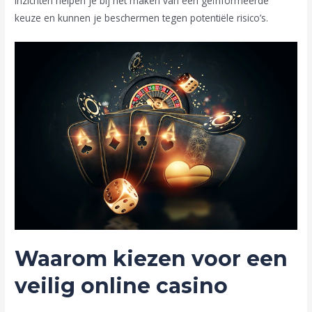
inzichten helpen je bij het maken van een geïnformeerde
keuze en kunnen je beschermen tegen potentiële risico’s.
Waarom kiezen voor een
veilig online casino