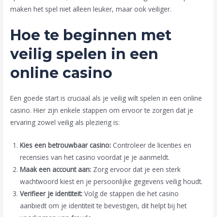
maken het spel niet alleen leuker, maar ook veiliger.
Hoe te beginnen met
veilig spelen in een
online casino
Een goede start is cruciaal als je veilig wilt spelen in een online
casino. Hier zijn enkele stappen om ervoor te zorgen dat je
ervaring zowel veilig als plezierig is:
Kies een betrouwbaar casino:
Controleer de licenties en
recensies van het casino voordat je je aanmeldt.
Maak een account aan:
Zorg ervoor dat je een sterk
wachtwoord kiest en je persoonlijke gegevens veilig houdt.
Verifieer je identiteit:
Volg de stappen die het casino
aanbiedt om je identiteit te bevestigen, dit helpt bij het