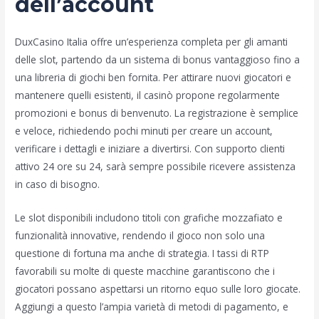
dell’account
DuxCasino Italia offre un’esperienza completa per gli amanti
delle slot, partendo da un sistema di bonus vantaggioso fino a
una libreria di giochi ben fornita. Per attirare nuovi giocatori e
mantenere quelli esistenti, il casinò propone regolarmente
promozioni e bonus di benvenuto. La registrazione è semplice
e veloce, richiedendo pochi minuti per creare un account,
verificare i dettagli e iniziare a divertirsi. Con supporto clienti
attivo 24 ore su 24, sarà sempre possibile ricevere assistenza
in caso di bisogno.
Le slot disponibili includono titoli con grafiche mozzafiato e
funzionalità innovative, rendendo il gioco non solo una
questione di fortuna ma anche di strategia. I tassi di RTP
favorabili su molte di queste macchine garantiscono che i
giocatori possano aspettarsi un ritorno equo sulle loro giocate.
Aggiungi a questo l’ampia varietà di metodi di pagamento, e