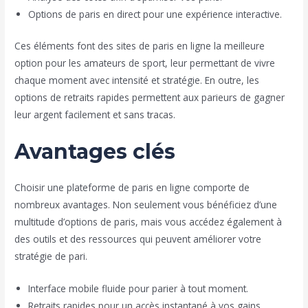
Options de paris en direct pour une expérience interactive.
Ces éléments font des sites de paris en ligne la meilleure
option pour les amateurs de sport, leur permettant de vivre
chaque moment avec intensité et stratégie. En outre, les
options de retraits rapides permettent aux parieurs de gagner
leur argent facilement et sans tracas.
Avantages clés
Choisir une plateforme de paris en ligne comporte de
nombreux avantages. Non seulement vous bénéficiez d’une
multitude d’options de paris, mais vous accédez également à
des outils et des ressources qui peuvent améliorer votre
stratégie de pari.
Interface mobile fluide pour parier à tout moment.
Retraits rapides pour un accès instantané à vos gains.