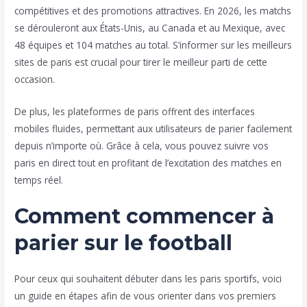
compétitives et des promotions attractives. En 2026, les matchs
se dérouleront aux États-Unis, au Canada et au Mexique, avec
48 équipes et 104 matches au total. S’informer sur les meilleurs
sites de paris est crucial pour tirer le meilleur parti de cette
occasion.
De plus, les plateformes de paris offrent des interfaces
mobiles fluides, permettant aux utilisateurs de parier facilement
depuis n’importe où. Grâce à cela, vous pouvez suivre vos
paris en direct tout en profitant de l’excitation des matches en
temps réel.
Comment commencer à
parier sur le football
Pour ceux qui souhaitent débuter dans les paris sportifs, voici
un guide en étapes afin de vous orienter dans vos premiers