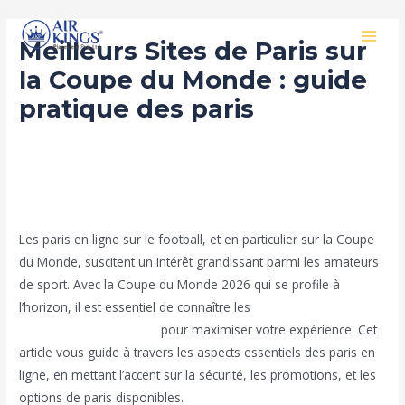
Skip
MAI
to
Meilleurs Sites de Paris sur
MEN
content
la Coupe du Monde : guide
pratique des paris
/
public
/ By
Rishan Dash
Les paris en ligne sur le football, et en particulier sur la Coupe
du Monde, suscitent un intérêt grandissant parmi les amateurs
de sport. Avec la Coupe du Monde 2026 qui se profile à
l’horizon, il est essentiel de connaître les
meilleurs bookmakers
coupe du monde france
pour maximiser votre expérience. Cet
article vous guide à travers les aspects essentiels des paris en
ligne, en mettant l’accent sur la sécurité, les promotions, et les
options de paris disponibles.