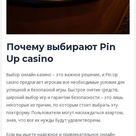
Почему выбирают Pin
Up casino
Выбор онлайн-казино – это важное решение, и Pin Up
casino предлагает игрокам все необходимые условия для
успешной и безопасной игры. Быстрое снятие средств,
широкий выбор игр и гарантии безопасности – это лишь
некоторые из причин, по которым стоит выбрать эту
платформу. Пользователи могут наслаждаться азартом,
зная, что все их нужды будут удовлетворены.
Если вы ищете надежное и привлекательное онлайн-