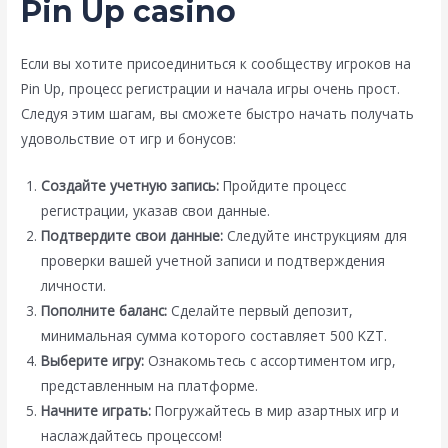
Pin Up casino
Если вы хотите присоединиться к сообществу игроков на
Pin Up, процесс регистрации и начала игры очень прост.
Следуя этим шагам, вы сможете быстро начать получать
удовольствие от игр и бонусов:
Создайте учетную запись:
Пройдите процесс
регистрации, указав свои данные.
Подтвердите свои данные:
Следуйте инструкциям для
проверки вашей учетной записи и подтверждения
личности.
Пополните баланс:
Сделайте первый депозит,
минимальная сумма которого составляет 500 KZT.
Выберите игру:
Ознакомьтесь с ассортиментом игр,
представленным на платформе.
Начните играть:
Погружайтесь в мир азартных игр и
наслаждайтесь процессом!