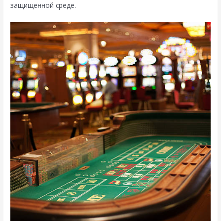
защищенной среде.