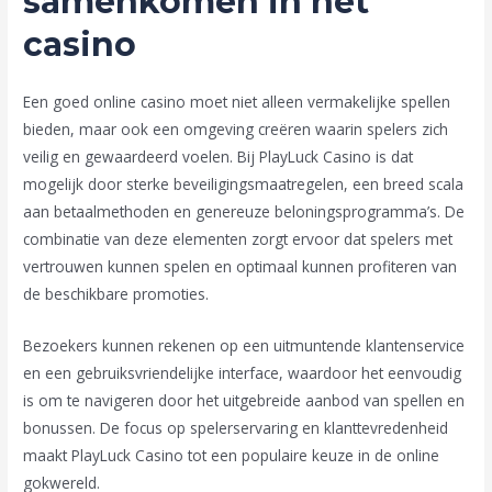
samenkomen in het
casino
Een goed online casino moet niet alleen vermakelijke spellen
bieden, maar ook een omgeving creëren waarin spelers zich
veilig en gewaardeerd voelen. Bij PlayLuck Casino is dat
mogelijk door sterke beveiligingsmaatregelen, een breed scala
aan betaalmethoden en genereuze beloningsprogramma’s. De
combinatie van deze elementen zorgt ervoor dat spelers met
vertrouwen kunnen spelen en optimaal kunnen profiteren van
de beschikbare promoties.
Bezoekers kunnen rekenen op een uitmuntende klantenservice
en een gebruiksvriendelijke interface, waardoor het eenvoudig
is om te navigeren door het uitgebreide aanbod van spellen en
bonussen. De focus op spelerservaring en klanttevredenheid
maakt PlayLuck Casino tot een populaire keuze in de online
gokwereld.