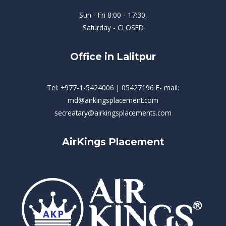
Sun - Fri 8:00 - 17:30,
Saturday - CLOSED
Office in Lalitpur
Tel: +977-1-5424006 | 05427196 E- mail:
md@airkingsplacement.com
secreatary@airkingsplacements.com
AirKings Placement