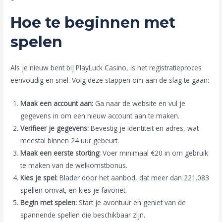
Hoe te beginnen met
spelen
Als je nieuw bent bij PlayLuck Casino, is het registratieproces
eenvoudig en snel. Volg deze stappen om aan de slag te gaan:
Maak een account aan:
Ga naar de website en vul je
gegevens in om een nieuw account aan te maken.
Verifieer je gegevens:
Bevestig je identiteit en adres, wat
meestal binnen 24 uur gebeurt.
Maak een eerste storting:
Voer minimaal €20 in om gebruik
te maken van de welkomstbonus.
Kies je spel:
Blader door het aanbod, dat meer dan 221.083
spellen omvat, en kies je favoriet.
Begin met spelen:
Start je avontuur en geniet van de
spannende spellen die beschikbaar zijn.