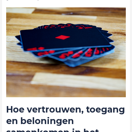
Hoe vertrouwen, toegang
en beloningen