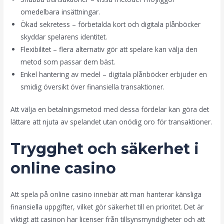
omedelbara insättningar.
Ökad sekretess – förbetalda kort och digitala plånböcker
skyddar spelarens identitet.
Flexibilitet – flera alternativ gör att spelare kan välja den
metod som passar dem bäst.
Enkel hantering av medel – digitala plånböcker erbjuder en
smidig översikt över finansiella transaktioner.
Att välja en betalningsmetod med dessa fördelar kan göra det
lättare att njuta av spelandet utan onödig oro för transaktioner.
Trygghet och säkerhet i
online casino
Att spela på online casino innebär att man hanterar känsliga
finansiella uppgifter, vilket gör säkerhet till en prioritet. Det är
viktigt att casinon har licenser från tillsynsmyndigheter och att