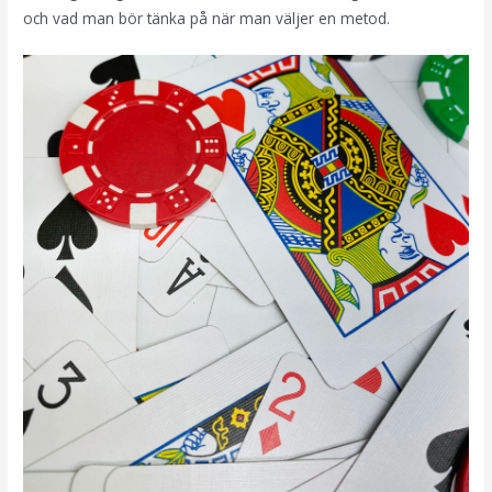
och vad man bör tänka på när man väljer en metod.