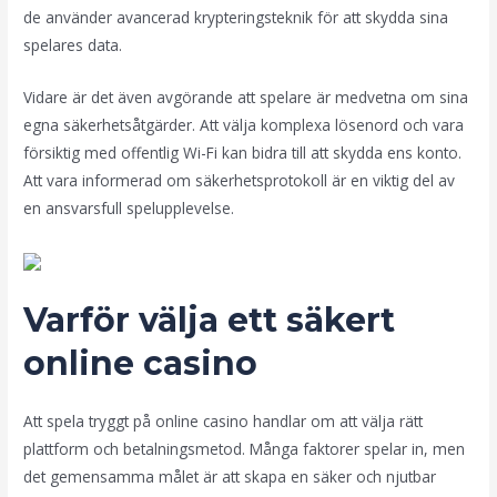
de använder avancerad krypteringsteknik för att skydda sina
spelares data.
Vidare är det även avgörande att spelare är medvetna om sina
egna säkerhetsåtgärder. Att välja komplexa lösenord och vara
försiktig med offentlig Wi-Fi kan bidra till att skydda ens konto.
Att vara informerad om säkerhetsprotokoll är en viktig del av
en ansvarsfull spelupplevelse.
Varför välja ett säkert
online casino
Att spela tryggt på online casino handlar om att välja rätt
plattform och betalningsmetod. Många faktorer spelar in, men
det gemensamma målet är att skapa en säker och njutbar