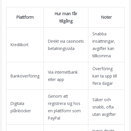
Hur man får
Plattform
Noter
tillgång
Snabba
Direkt via casinoets
insättningar,
Kreditkort
betalningssida
avgifter kan
tillkomma
Överföring
Via internetbank
Banköverföring
kan ta upp till
eller app
flera dagar
Genom att
Säker och
Digitala
registrera sig hos
snabb, ofta
plånböcker
en plattform som
utan avgifter
PayPal
Ingen direkt