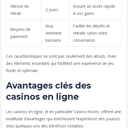
Vitesse de
Assure un accès rapide
2 jours
retrait
à vos gains.
Visa,
Facilite les dépôts et
Moyens de
virement
retraits selon votre
paiement
bancaire
convenance.
Ces caractéristiques ne sont pas seulement des atouts, mais
des éléments essentiels qui facilitent une expérience de jeu
fluide et optimale.
Avantages clés des
casinos en ligne
Les casinos en ligne, et en particulier Casino Room, offrent une
multitude d’avantages qui enrichissent l’expérience des joueurs.
Voici quelques-uns des bénéfices notables :