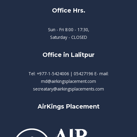
Office Hrs.
Sun - Fri 8:00 - 17:30,
Saturday - CLOSED
Office in Lalitpur
Tel: +977-1-5424006 | 05427196 E- mail:
md@airkingsplacement.com
secreatary@airkingsplacements.com
AirKings Placement