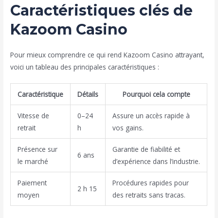
Caractéristiques clés de
Kazoom Casino
Pour mieux comprendre ce qui rend Kazoom Casino attrayant,
voici un tableau des principales caractéristiques :
Caractéristique
Détails
Pourquoi cela compte
Vitesse de
0–24
Assure un accès rapide à
retrait
h
vos gains.
Présence sur
Garantie de fiabilité et
6 ans
le marché
d’expérience dans l’industrie.
Paiement
Procédures rapides pour
2 h 15
moyen
des retraits sans tracas.