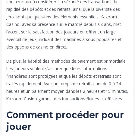
sont cruciaux à considérer. La sécurité des transactions, la
rapidité des dépôts et des retraits, ainsi que la diversité des
jeux sont quelques-uns des éléments essentiels. Kazoom
Casino, avec sa présence sur le marché depuis six ans, met
l’accent sur la satisfaction des joueurs en offrant un large
éventail de jeux, incluant des machines à sous populaires et
des options de casino en direct.
De plus, la fiabilité des méthodes de paiement est primordiale.
Les joueurs veulent s’assurer que leurs informations
financières sont protégées et que les dépôts et retraits sont
traités rapidement. Avec un temps de retrait allant de 0 à 24
heures et un paiement moyen dans les 2 heures et 15 minutes,
Kazoom Casino garantit des transactions fluides et efficaces.
Comment procéder pour
jouer