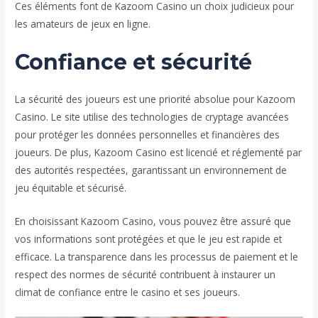
Ces éléments font de Kazoom Casino un choix judicieux pour
les amateurs de jeux en ligne.
Confiance et sécurité
La sécurité des joueurs est une priorité absolue pour Kazoom
Casino. Le site utilise des technologies de cryptage avancées
pour protéger les données personnelles et financières des
joueurs. De plus, Kazoom Casino est licencié et réglementé par
des autorités respectées, garantissant un environnement de
jeu équitable et sécurisé.
En choisissant Kazoom Casino, vous pouvez être assuré que
vos informations sont protégées et que le jeu est rapide et
efficace. La transparence dans les processus de paiement et le
respect des normes de sécurité contribuent à instaurer un
climat de confiance entre le casino et ses joueurs.