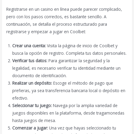
Registrarse en un casino en línea puede parecer complicado,
pero con los pasos correctos, es bastante sencillo. A
continuación, se detalla el proceso estructurado para
registrarse y empezar a jugar en Coolbet:
Crear una cuenta:
Visita la página de inicio de Coolbet y
busca la opción de registro. Completa tus datos personales.
Verificar tus datos:
Para garantizar la seguridad y la
legalidad, es necesario verificar tu identidad mediante un
documento de identificación.
Realizar un depósito:
Escoge el método de pago que
prefieras, ya sea transferencia bancaria local o depósito en
efectivo.
Seleccionar tu juego:
Navega por la amplia variedad de
juegos disponibles en la plataforma, desde tragamonedas
hasta juegos de mesa.
Comenzar a jugar:
Una vez que hayas seleccionado tu