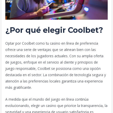
¿Por qué elegir Coolbet?
Optar por Coolbet como tu casino en línea de preferencia
ofrece una serie de ventajas que se alinean bien con las
necesidades de los jugadores actuales. Con su amplia oferta
de juegos, enfoque en el servicio al cliente y principios de
juego responsable, Coolbet se posiciona como una opción
destacada en el sector. La combinación de tecnología segura y
atención a las preferencias locales garantiza una experiencia
más gratificante.
A medida que el mundo del juego en línea continúa
evolucionando, elegir un casino que priorice la transparencia, la
seguridad y una experiencia de usuario satisfactoria es