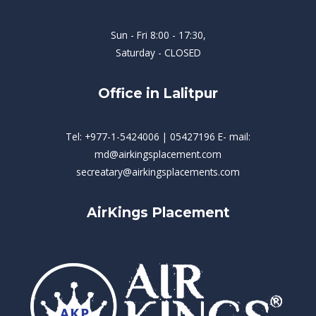
Sun - Fri 8:00 - 17:30,
Saturday - CLOSED
Office in Lalitpur
Tel: +977-1-5424006 | 05427196 E- mail:
md@airkingsplacement.com
secreatary@airkingsplacements.com
AirKings Placement