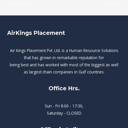
←
Previous Post
Next Post
→
AirKings Placement
Air Kings Placement Pvt. Ltd. is a Human Resource Solutions
that has grown in remarkable reputation for
being best and has worked with most of the biggest as well
as largest chain companies in Gulf countries.
Office Hrs.
Sun - Fri 8:00 - 17:30,
Saturday - CLOSED