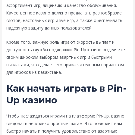
ассортимент игр, лицензию и качество обслуживания.
Качественное казино должно предлагать разнообразие
слотов, настольных игр и live-игр, а также обеспечивать
надежную защиту данных пользователей.
Кроме того, важную роль играют скорость выплат и
доступность службы поддержки. Pin-Up казино выделяется
своим широким выбором азартных игр и быстрыми
выплатами, что делает его привлекательным вариантом
для игроков из Казахстана.
Как начать играть в Pin-
Up казино
Чтобы наслаждаться играми на платформе Pin-Up, важно
следовать несколько простым шагам. Это позволит вам
быстро начать и получить удовольствие от азартных