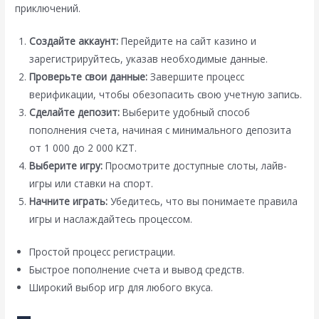
приключений.
Создайте аккаунт:
Перейдите на сайт казино и
зарегистрируйтесь, указав необходимые данные.
Проверьте свои данные:
Завершите процесс
верификации, чтобы обезопасить свою учетную запись.
Сделайте депозит:
Выберите удобный способ
пополнения счета, начиная с минимального депозита
от 1 000 до 2 000 KZT.
Выберите игру:
Просмотрите доступные слоты, лайв-
игры или ставки на спорт.
Начните играть:
Убедитесь, что вы понимаете правила
игры и наслаждайтесь процессом.
Простой процесс регистрации.
Быстрое пополнение счета и вывод средств.
Широкий выбор игр для любого вкуса.