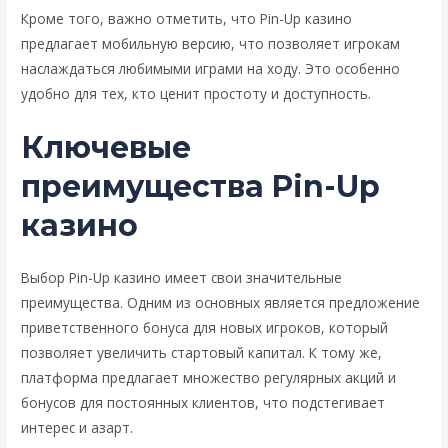
Кроме того, важно отметить, что Pin-Up казино
предлагает мобильную версию, что позволяет игрокам
наслаждаться любимыми играми на ходу. Это особенно
удобно для тех, кто ценит простоту и доступность.
Ключевые
преимущества Pin-Up
казино
Выбор Pin-Up казино имеет свои значительные
преимущества. Одним из основных является предложение
приветственного бонуса для новых игроков, который
позволяет увеличить стартовый капитал. К тому же,
платформа предлагает множество регулярных акций и
бонусов для постоянных клиентов, что подстегивает
интерес и азарт.