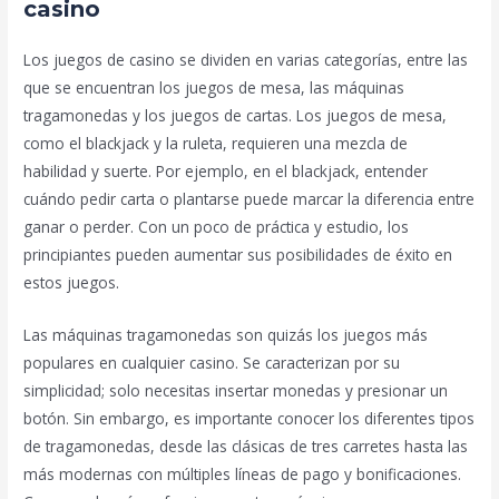
casino
Los juegos de casino se dividen en varias categorías, entre las
que se encuentran los juegos de mesa, las máquinas
tragamonedas y los juegos de cartas. Los juegos de mesa,
como el blackjack y la ruleta, requieren una mezcla de
habilidad y suerte. Por ejemplo, en el blackjack, entender
cuándo pedir carta o plantarse puede marcar la diferencia entre
ganar o perder. Con un poco de práctica y estudio, los
principiantes pueden aumentar sus posibilidades de éxito en
estos juegos.
Las máquinas tragamonedas son quizás los juegos más
populares en cualquier casino. Se caracterizan por su
simplicidad; solo necesitas insertar monedas y presionar un
botón. Sin embargo, es importante conocer los diferentes tipos
de tragamonedas, desde las clásicas de tres carretes hasta las
más modernas con múltiples líneas de pago y bonificaciones.