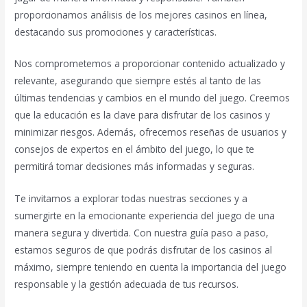
proporcionamos análisis de los mejores casinos en línea,
destacando sus promociones y características.
Nos comprometemos a proporcionar contenido actualizado y
relevante, asegurando que siempre estés al tanto de las
últimas tendencias y cambios en el mundo del juego. Creemos
que la educación es la clave para disfrutar de los casinos y
minimizar riesgos. Además, ofrecemos reseñas de usuarios y
consejos de expertos en el ámbito del juego, lo que te
permitirá tomar decisiones más informadas y seguras.
Te invitamos a explorar todas nuestras secciones y a
sumergirte en la emocionante experiencia del juego de una
manera segura y divertida. Con nuestra guía paso a paso,
estamos seguros de que podrás disfrutar de los casinos al
máximo, siempre teniendo en cuenta la importancia del juego
responsable y la gestión adecuada de tus recursos.