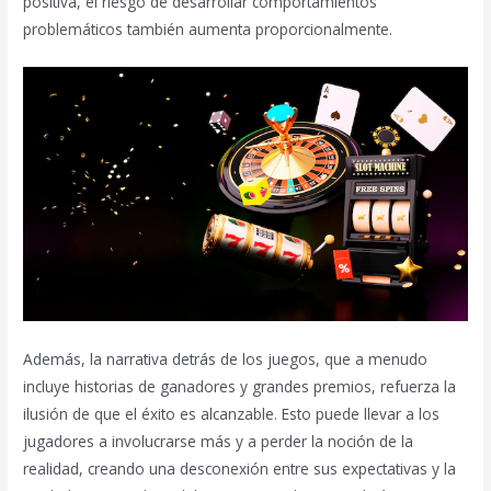
positiva, el riesgo de desarrollar comportamientos
problemáticos también aumenta proporcionalmente.
Además, la narrativa detrás de los juegos, que a menudo
incluye historias de ganadores y grandes premios, refuerza la
ilusión de que el éxito es alcanzable. Esto puede llevar a los
jugadores a involucrarse más y a perder la noción de la
realidad, creando una desconexión entre sus expectativas y la