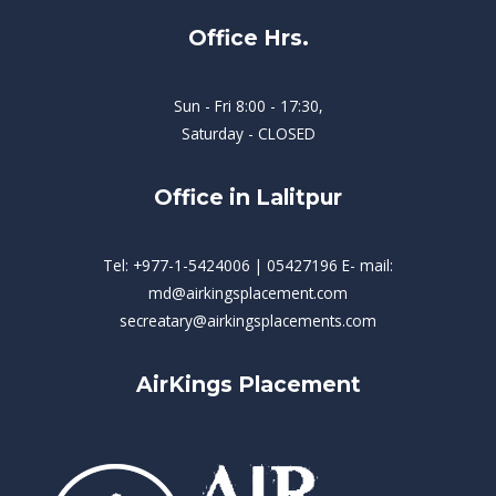
Office Hrs.
Sun - Fri 8:00 - 17:30,
Saturday - CLOSED
Office in Lalitpur
Tel: +977-1-5424006 | 05427196 E- mail:
md@airkingsplacement.com
secreatary@airkingsplacements.com
AirKings Placement