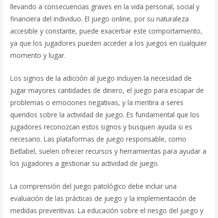
llevando a consecuencias graves en la vida personal, social y
financiera del individuo. El juego online, por su naturaleza
accesible y constante, puede exacerbar este comportamiento,
ya que los jugadores pueden acceder a los juegos en cualquier
momento y lugar.
Los signos de la adicción al juego incluyen la necesidad de
jugar mayores cantidades de dinero, el juego para escapar de
problemas o emociones negativas, y la mentira a seres
queridos sobre la actividad de juego. Es fundamental que los
jugadores reconozcan estos signos y busquen ayuda si es
necesario. Las plataformas de juego responsable, como
Betlabel, suelen ofrecer recursos y herramientas para ayudar a
los jugadores a gestionar su actividad de juego.
La comprensión del juego patológico debe incluir una
evaluación de las prácticas de juego y la implementación de
medidas preventivas. La educación sobre el riesgo del juego y