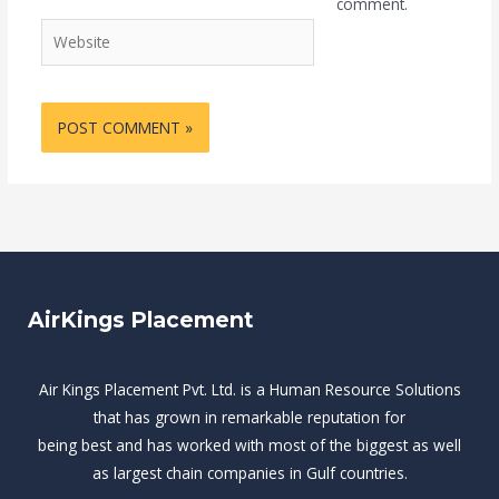
comment.
Website
AirKings Placement
Air Kings Placement Pvt. Ltd. is a Human Resource Solutions
that has grown in remarkable reputation for
being best and has worked with most of the biggest as well
as largest chain companies in Gulf countries.