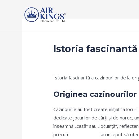
Skip
to
content
Home
Services
Recruitment Procedur
Istoria fascinantă
Leave a Comment
/
public
/ By
Rishan D
Istoria fascinantă a cazinourilor de la or
Originea cazinourilor
Cazinourile au fost create inițial ca locuri
dedicate jocurilor de cărți și de noroc, 
înseamnă „casă” sau „locuință”, reflectând
precum
revolutslot.ro
au început să ofere