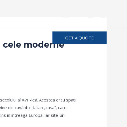
Advertise
GET A QUOTE
 la cele moderne
a secolului al XVII-lea. Acestea erau spații
ne din cuvântul italian „casa”, care
ns în întreaga Europă, iar site-uri