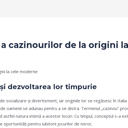
e
Terms and Condition
About
Notification
 a cazinourilor de la origini
ash
igini la cele moderne
 și dezvoltarea lor timpurie
 de socializare și divertisment, iar originile lor se regăsesc în Itali
unde oamenii se adunau pentru a se distra. Termenul „cazinou” provi
 astfel natura intimă a acestor locuri. Cu timpul, conceptul s-a exti
 oportunități pentru iubitorii jocurilor de noroc.