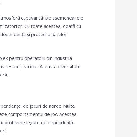
.
 o atmosferă captivantă. De asemenea, ele
ilizatorilor. Cu toate acestea, odată cu
 dependență și protecția datelor
plex pentru operatorii din industria
us restricții stricte. Această diversitate
feră.
ependenței de jocuri de noroc. Multe
troleze comportamentul de joc. Acestea
tă cu probleme legate de dependență.
ori.