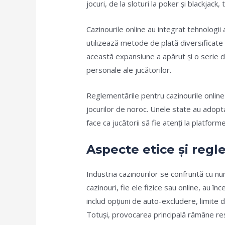
jocuri, de la sloturi la poker și blackjack
Cazinourile online au integrat tehnologi
utilizează metode de plată diversificate
această expansiune a apărut și o serie d
personale ale jucătorilor.
Reglementările pentru cazinourile online 
jocurilor de noroc. Unele state au adoptat 
face ca jucătorii să fie atenți la platfor
Aspecte etice și regl
Industria cazinourilor se confruntă cu n
cazinouri, fie ele fizice sau online, au 
includ opțiuni de auto-excludere, limit
Totuși, provocarea principală rămâne res