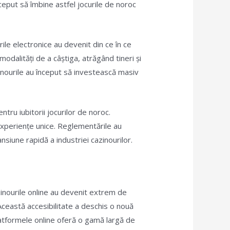
nceput să îmbine astfel jocurile de noroc
ile electronice au devenit din ce în ce
odalități de a câștiga, atrăgând tineri și
zinourile au început să investească masiv
tru iubitorii jocurilor de noroc.
 experiențe unice. Reglementările au
nsiune rapidă a industriei cazinourilor.
azinourile online au devenit extrem de
Această accesibilitate a deschis o nouă
Platformele online oferă o gamă largă de