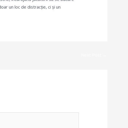
ar un loc de distracție, ci și un
Next Post
→