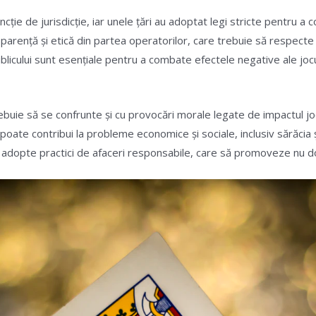
ție de jurisdicție, iar unele țări au adoptat legi stricte pentru a co
parență și etică din partea operatorilor, care trebuie să respecte
publicului sunt esențiale pentru a combate efectele negative ale jo
ebuie să se confrunte și cu provocări morale legate de impactul jocur
oate contribui la probleme economice și sociale, inclusiv sărăcia ș
 adopte practici de afaceri responsabile, care să promoveze nu doar