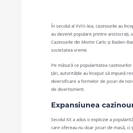
În secolul al XVIII-lea, cazinourile au în
au devenit populare printre aristocrați, 
Cazinourile din Monte Carlo și Baden-Bad
societatea vremii.
Pe măsură ce popularitatea cazinourilor a
țări, autoritățile au început să impună re
diversificare a formelor de jocuri de nor
de divertisment.
Expansiunea cazinouri
Secolul XX a adus o explozie a popularităț
care ofereau nu doar jocuri de masă, ci 