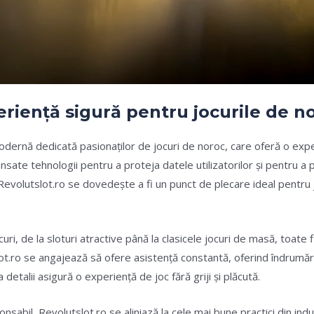
eriență sigură pentru jocurile de n
dernă dedicată pasionaților de jocuri de noroc, care oferă o exper
ansate tehnologii pentru a proteja datele utilizatorilor și pentru a 
, Revolutslot.ro se dovedește a fi un punct de plecare ideal pentru
curi, de la sloturi atractive până la clasicele jocuri de masă, toate 
lot.ro se angajează să ofere asistență constantă, oferind îndrumăr
etalii asigură o experiență de joc fără griji și plăcută.
abil, Revolutslot.ro se aliniază la cele mai bune practici din indu