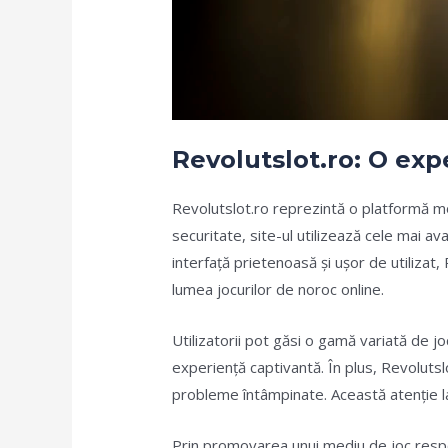
Revolutslot.ro: O exp
Revolutslot.ro reprezintă o platformă mo
securitate, site-ul utilizează cele mai av
interfață prietenoasă și ușor de utilizat
lumea jocurilor de noroc online.
Utilizatorii pot găsi o gamă variată de jo
experiență captivantă. În plus, Revoluts
probleme întâmpinate. Această atenție la d
Prin promovarea unui mediu de joc respons