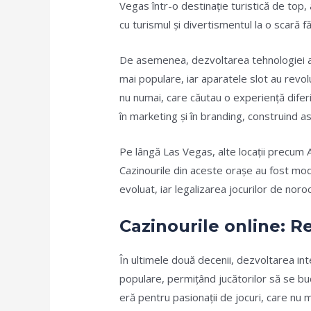
Vegas într-o destinație turistică de top,
cu turismul și divertismentul la o scară 
De asemenea, dezvoltarea tehnologiei a pe
mai populare, iar aparatele slot au revol
nu numai, care căutau o experiență diferi
în marketing și în branding, construind as
Pe lângă Las Vegas, alte locații precum At
Cazinourile din aceste orașe au fost mod
evoluat, iar legalizarea jocurilor de noro
Cazinourile online: Re
În ultimele două decenii, dezvoltarea int
populare, permițând jucătorilor să se bu
eră pentru pasionații de jocuri, care nu 