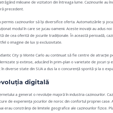
 atrăgând milioane de vizitatori din întreaga lume. Cazinourile au î
fără precedent.
rmis cazinourilor să își diversifice oferta. Automatizările și jocur
uționat modul în care se jucau oamenii. Aceste inovații au adus noi m
tă de cea oferită de jocurile tradiționale. În această perioadă, ca
tfel o imagine de lux și exclusivitate.
lantic City și Monte Carlo au continuat să fie centre de atracție pen
ernizate și extinse, aducând în prim-plan o varietate de jocuri și
c în diverse state din SUA a dus la o concurență sporită și la o expa
voluția digitală
ernetului a generat o revoluție majoră în industria cazinourilor. C
cure de experiența jocurilor de noroc din confortul propriei case. 
mai erau constrânși de limitele geografice ale cazinourilor fizice. 