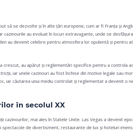
ceput să se dezvolte și în alte țări europene, cum ar fi Franța și Ang
iar cazinourile au evoluat în locuri extravagante, unde se desfășur
en au devenit celebre pentru atmosfera lor opulentă și pentru atr
 crescut, au apărut și reglementări specifice pentru a controla act
stricții, iar unele cazinouri au fost închise din motive legale sau m
oc, iar căutarea unui mediu controlat și reglementat a devenit o n
lor în secolul XX
ii cazinourilor, mai ales în Statele Unite. Las Vegas a devenit epic
și spectacole de divertisment, restaurante de lux și hoteluri ime