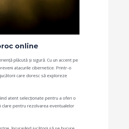
oroc online
iență plăcută și sigură. Cu un accent pe
preveni atacurile cibernetice. Printr-o
 jucătorii care doresc să exploreze
fiind atent selecționate pentru a oferi o
i clare pentru rezolvarea eventualelor
strie, încurajând jucătorii să se bucure