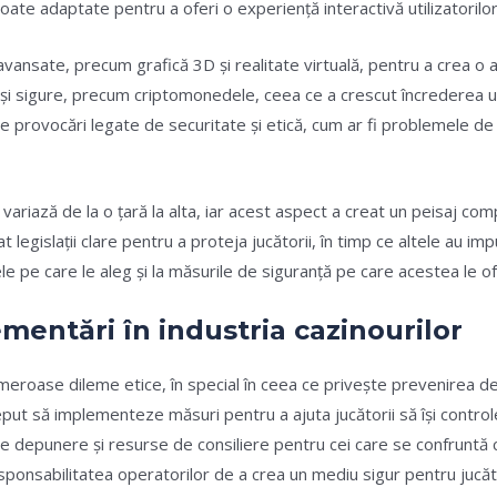
, toate adaptate pentru a oferi o experiență interactivă utilizatorilor
i avansate, precum grafică 3D și realitate virtuală, pentru a crea
 și sigure, precum criptomonedele, ceea ce a crescut încrederea ut
e provocări legate de securitate și etică, cum ar fi problemele de
variază de la o țară la alta, iar acest aspect a creat un peisaj com
legislații clare pentru a proteja jucătorii, în timp ce altele au imp
mele pe care le aleg și la măsurile de siguranță pe care acestea le o
ementări în industria cazinourilor
umeroase dileme etice, în special în ceea ce privește prevenirea d
început să implementeze măsuri pentru a ajuta jucătorii să își con
e de depunere și resurse de consiliere pentru cei care se confrun
ponsabilitatea operatorilor de a crea un mediu sigur pentru jucăt