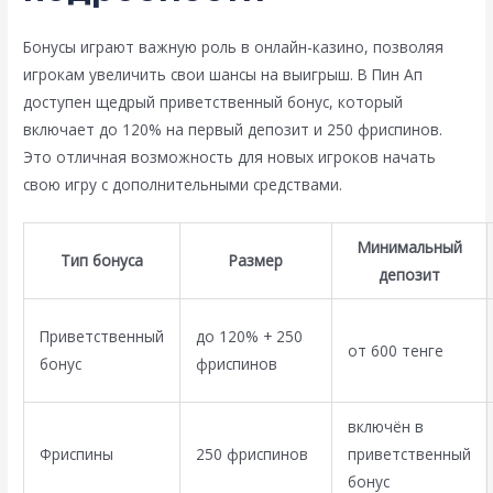
Бонусы играют важную роль в онлайн-казино, позволяя
игрокам увеличить свои шансы на выигрыш. В Пин Ап
доступен щедрый приветственный бонус, который
включает до 120% на первый депозит и 250 фриспинов.
Это отличная возможность для новых игроков начать
свою игру с дополнительными средствами.
Минимальный
Тип бонуса
Размер
депозит
Приветственный
до 120% + 250
от 600 тенге
бонус
фриспинов
включён в
Фриспины
250 фриспинов
приветственный
бонус