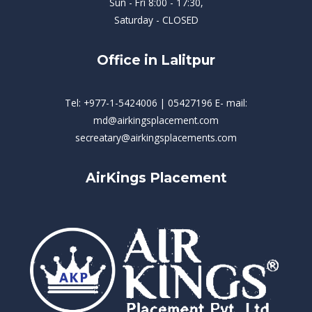
Sun - Fri 8:00 - 17:30,
Saturday - CLOSED
Office in Lalitpur
Tel: +977-1-5424006 | 05427196 E- mail:
md@airkingsplacement.com
secreatary@airkingsplacements.com
AirKings Placement