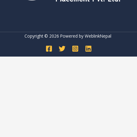
Copyright © 2026 P
owered
by WeblinkNepal