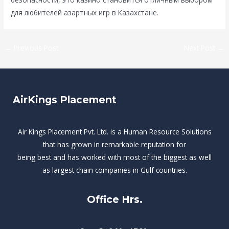
для любителей азартных игр в Казахстане.
←
Previous Post
Next Post
→
AirKings Placement
Air Kings Placement Pvt. Ltd. is a Human Resource Solutions
that has grown in remarkable reputation for
being best and has worked with most of the biggest as well
as largest chain companies in Gulf countries.
Office Hrs.