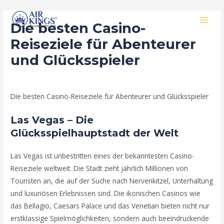
Skip
MAI
to
Die besten Casino-
MEN
content
Reiseziele für Abenteurer
und Glücksspieler
Leave a Comment
/
public
/ By
Rishan Dash
Die besten Casino-Reiseziele für Abenteurer und Glücksspieler
Las Vegas – Die
Glücksspielhauptstadt der Welt
Las Vegas ist unbestritten eines der bekanntesten Casino-
Reiseziele weltweit. Die Stadt zieht jährlich Millionen von
Touristen an, die auf der Suche nach Nervenkitzel, Unterhaltung
und luxuriösen Erlebnissen sind. Die ikonischen Casinos wie
das Bellagio, Caesars Palace und das Venetian bieten nicht nur
erstklassige Spielmöglichkeiten, sondern auch beeindruckende