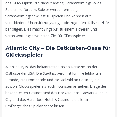
des Glücksspiels, die darauf abzielt, verantwortungsvolles
Spielen zu fördern. Spieler werden ermutigt,
verantwortungsbewusst zu spielen und können auf
verschiedene Unterstützungsangebote zugreifen, falls sie Hilfe
benötigen. Dies macht Singapur zu einem sicheren und
verantwortungsbewussten Ziel für Glücksspieler.
Atlantic City – Die Ostküsten-Oase für
Glücksspieler
Atlantic City ist das bekannteste Casino-Reiseziel an der
Ostküste der USA. Die Stadt ist berühmt für ihre lebhaften
Strände, die Promenade und die Vielzahl an Casinos, die
sowohl Glücksspieler als auch Touristen anziehen. Einige der
bekanntesten Casinos sind das Borgata, das Caesars Atlantic
City und das Hard Rock Hotel & Casino, die alle ein
umfangreiches Spielangebot bieten.