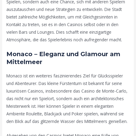
Spielen, sondern auch eine Chance, sich mit anderen Spielern
auszutauschen und neue Strategien zu entwickeln. Die Stadt
bietet zahlreiche Möglichkeiten, um mit Gleichgesinnten in
Kontakt zu treten, sei es in den Casinos selbst oder in den
vielen Bars und Lounges. Dies schafft eine einzigartige
Atmosphäre, die das Spielerlebnis noch aufregender macht.
Monaco – Eleganz und Glamour am
Mittelmeer
Monaco ist ein weiteres faszinierendes Ziel für Glücksspieler
und Abenteurer. Das kleine Fürstentum ist bekannt für seine
luxuriösen Casinos, insbesondere das Casino de Monte-Carlo,
das nicht nur ein Spielort, sondern auch ein architektonisches
Meisterwerk ist. Hier können Spieler in einem eleganten
Ambiente Roulette, Blackjack und Poker spielen, während sie
den Blick auf das glitzernde Wasser des Mittelmeers genießen.
Abgesehen von den Casinos bietet Monaco eine Fülle von