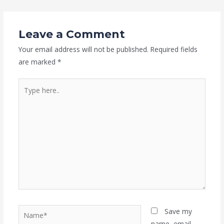
Leave a Comment
Your email address will not be published.
Required fields
are marked
*
Type
here..
Name*
Save my
name, email,