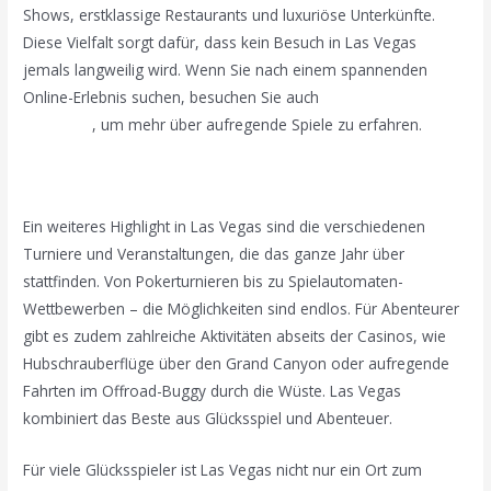
Shows, erstklassige Restaurants und luxuriöse Unterkünfte.
Diese Vielfalt sorgt dafür, dass kein Besuch in Las Vegas
jemals langweilig wird. Wenn Sie nach einem spannenden
Online-Erlebnis suchen, besuchen Sie auch
luckycapone-
casinos.at
, um mehr über aufregende Spiele zu erfahren.
Ein weiteres Highlight in Las Vegas sind die verschiedenen
Turniere und Veranstaltungen, die das ganze Jahr über
stattfinden. Von Pokerturnieren bis zu Spielautomaten-
Wettbewerben – die Möglichkeiten sind endlos. Für Abenteurer
gibt es zudem zahlreiche Aktivitäten abseits der Casinos, wie
Hubschrauberflüge über den Grand Canyon oder aufregende
Fahrten im Offroad-Buggy durch die Wüste. Las Vegas
kombiniert das Beste aus Glücksspiel und Abenteuer.
Für viele Glücksspieler ist Las Vegas nicht nur ein Ort zum