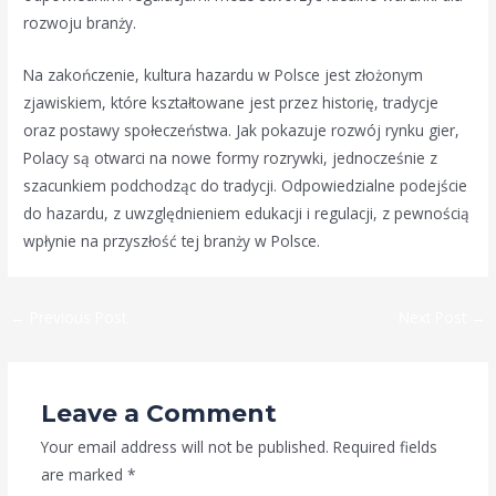
rozwoju branży.
Na zakończenie, kultura hazardu w Polsce jest złożonym
zjawiskiem, które kształtowane jest przez historię, tradycje
oraz postawy społeczeństwa. Jak pokazuje rozwój rynku gier,
Polacy są otwarci na nowe formy rozrywki, jednocześnie z
szacunkiem podchodząc do tradycji. Odpowiedzialne podejście
do hazardu, z uwzględnieniem edukacji i regulacji, z pewnością
wpłynie na przyszłość tej branży w Polsce.
←
Previous Post
Next Post
→
Leave a Comment
Your email address will not be published.
Required fields
are marked
*