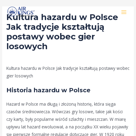
Skip
MAI
to
Kultura hazardu w Polsce
MEN
content
Jak tradycje kształtują
postawy wobec gier
losowych
Leave a Comment
/
public
/ By
Rishan Dash
Kultura hazardu w Polsce Jak tradycje kształtują postawy wobec
gier losowych
Historia hazardu w Polsce
Hazard w Polsce ma długą i złożoną historię, która sięga
czasów średniowiecza. Wówczas gry losowe, takie jak kości
czy karty, były popularne wśród szlachty i mieszczan. W miarę
upływu lat hazard ewoluował, a na początku XX wieku pojawiły
się pierwsze formalne regulacje dotyczące gier. W 1920 roku