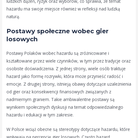
ludzkich dążeń, ryzyk oraz wyborów, co sprawia, że temat
hazardu ma swoje miejsce również w refleksji nad ludzką
naturą.
Postawy społeczne wobec gier
losowych
Postawy Polaków wobec hazardu są zróżnicowane i
kształtowane przez wiele czynników, w tym przez tradycje oraz
osobiste doświadczenia. Z jednej strony, wiele osób traktuje
hazard jako formę rozrywki, która może przynieść radość i
emocje. Z drugiej strony, istnieją obawy dotyczące uzależnienia
od gier oraz konsekwencji finansowych związanych z
nadmiernym graniem. Takie ambiwalentne postawy są
wynikiem społecznych dyskusji na temat odpowiedzialnego
hazardu i edukacji w tym zakresie.
W Polsce wciąż obecne są stereotypy dotyczące hazardu, które
wpływają na percepcję gier losowych. Często hazard