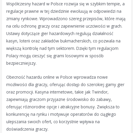
Współczesny hazard w Polsce rozwija się w szybkim tempie, a
regulacje prawne w tej dziedzinie ewoluują w odpowiedzi na
zmiany rynkowe. Wprowadzono szereg przepisów, które mają
na celu ochronę graczy oraz zapewnienie uczciwości w grach.
Ustawy dotyczące gier hazardowych regulują działalność
kasyn, loterii oraz zakładów bukmacherskich, co pozwala na
większą kontrolę nad tym sektorem. Dzięki tym regulacjom
Polacy mogą cieszyć się grami losowymi w sposób
bezpieczniejszy.
Obecność hazardu online w Polsce wprowadza nowe
możliwości dla graczy, oferując dostęp do szerokiej gamy gier
oraz promocji. Kasyna internetowe, takie jak Twindor,
zapewniają graczom przyjazne środowisko do zabawy,
oferując różnorodne opcje i atrakcyjne bonusy. Zwiększa to
konkurencję na rynku i motywuje operatorów do ciągłego
ulepszania swoich ofert, co korzystnie wpływa na
doświadczenia graczy.