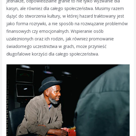
Jednakże, odpowiedzialne granie to nie tylko wyzwanie dla
kasyn, ale również dla całego społeczeństwa. Musimy razem
dążyć do stworzenia kultury, w której hazard traktowany jest
jako forma rozrywki, a nie sposób na rozwiązanie problemów
finansowych czy emocjonalnych. Wspieranie osób
uzależnionych oraz ich rodzin, jak również promowanie
świadomego uczestnictwa w grach, może przynieść
długofalowe korzyści dla całego społeczeństwa.