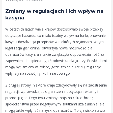
Zmiany w regulacjach i ich wpływ na
kasyna
W ostatnich latach wiele krajów dostosowało swoje przepisy
dotyczące hazardu, co miało istotny wpływ na funkcjonowanie
kasyn. Liberalizacja przepisów w niektórych regionach, w tym
legalizacja gier online, otworzyła nowe możliwości dla
operatorów kasyn, ale także zwiększyła odpowiedzialność za
zapewnienie bezpiecznego środowiska dla graczy. Przykładami
mogą być zmiany w Polsce, gdzie zmieniające się regulacje
wpłynęły na rozwój rynku hazardowego.
Z drugiej strony, niektóre kraje zdecydowały się na zaostrzenie
regulacji, wprowadzając ograniczenia dotyczące reklamy i
promocji gier. Tego typu zmiany mają na celu ochronę
społeczeństwa przed negatywnymi skutkami uzależnienia, ale
mogą także wpłynąć na zyski operatorów. To zjawisko stawia