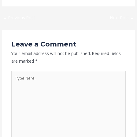
←
Previous Post
Next Post
→
Leave a Comment
Your email address will not be published.
Required fields
are marked
*
Type
here..