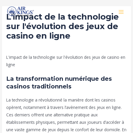
Skip
MAI
to
L'impact de la technologie
MEN
content
sur l'évolution des jeux de
casino en ligne
Leave a Comment
/
public
/ By
Rishan Dash
L'impact de la technologie sur l'évolution des jeux de casino en
ligne
La transformation numérique des
casinos traditionnels
La technologie a révolutionné la manière dont les casinos
opèrent, notamment à travers l’avènement des jeux en ligne.
Ces derniers offrent une alternative pratique aux
établissements physiques, permettant aux joueurs d’accéder à
une vaste gamme de jeux depuis le confort de leur domicile. En