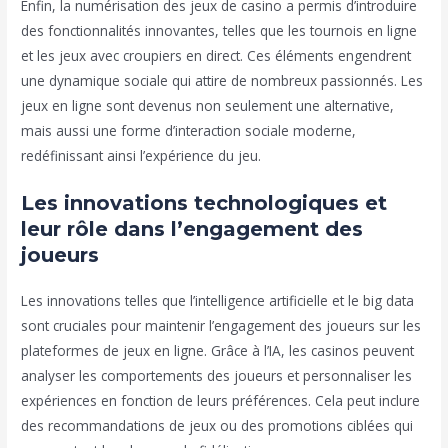
Enfin, la numérisation des jeux de casino a permis d’introduire
des fonctionnalités innovantes, telles que les tournois en ligne
et les jeux avec croupiers en direct. Ces éléments engendrent
une dynamique sociale qui attire de nombreux passionnés. Les
jeux en ligne sont devenus non seulement une alternative,
mais aussi une forme d’interaction sociale moderne,
redéfinissant ainsi l’expérience du jeu.
Les innovations technologiques et
leur rôle dans l’engagement des
joueurs
Les innovations telles que l’intelligence artificielle et le big data
sont cruciales pour maintenir l’engagement des joueurs sur les
plateformes de jeux en ligne. Grâce à l’IA, les casinos peuvent
analyser les comportements des joueurs et personnaliser les
expériences en fonction de leurs préférences. Cela peut inclure
des recommandations de jeux ou des promotions ciblées qui