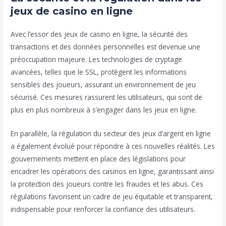
jeux de casino en ligne
Avec l’essor des jeux de casino en ligne, la sécurité des
transactions et des données personnelles est devenue une
préoccupation majeure. Les technologies de cryptage
avancées, telles que le SSL, protègent les informations
sensibles des joueurs, assurant un environnement de jeu
sécurisé. Ces mesures rassurent les utilisateurs, qui sont de
plus en plus nombreux à s’engager dans les jeux en ligne.
En parallèle, la régulation du secteur des jeux d’argent en ligne
a également évolué pour répondre à ces nouvelles réalités. Les
gouvernements mettent en place des législations pour
encadrer les opérations des casinos en ligne, garantissant ainsi
la protection des joueurs contre les fraudes et les abus. Ces
régulations favorisent un cadre de jeu équitable et transparent,
indispensable pour renforcer la confiance des utilisateurs.