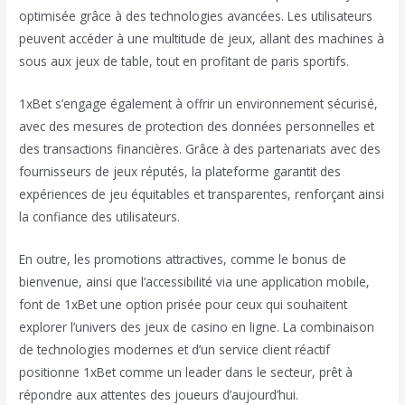
optimisée grâce à des technologies avancées. Les utilisateurs
peuvent accéder à une multitude de jeux, allant des machines à
sous aux jeux de table, tout en profitant de paris sportifs.
1xBet s’engage également à offrir un environnement sécurisé,
avec des mesures de protection des données personnelles et
des transactions financières. Grâce à des partenariats avec des
fournisseurs de jeux réputés, la plateforme garantit des
expériences de jeu équitables et transparentes, renforçant ainsi
la confiance des utilisateurs.
En outre, les promotions attractives, comme le bonus de
bienvenue, ainsi que l’accessibilité via une application mobile,
font de 1xBet une option prisée pour ceux qui souhaitent
explorer l’univers des jeux de casino en ligne. La combinaison
de technologies modernes et d’un service client réactif
positionne 1xBet comme un leader dans le secteur, prêt à
répondre aux attentes des joueurs d’aujourd’hui.