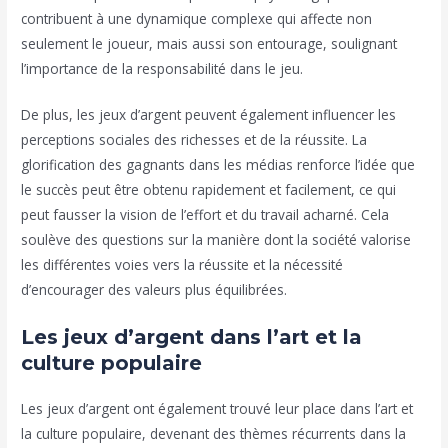
contribuent à une dynamique complexe qui affecte non
seulement le joueur, mais aussi son entourage, soulignant
l’importance de la responsabilité dans le jeu.
De plus, les jeux d’argent peuvent également influencer les
perceptions sociales des richesses et de la réussite. La
glorification des gagnants dans les médias renforce l’idée que
le succès peut être obtenu rapidement et facilement, ce qui
peut fausser la vision de l’effort et du travail acharné. Cela
soulève des questions sur la manière dont la société valorise
les différentes voies vers la réussite et la nécessité
d’encourager des valeurs plus équilibrées.
Les jeux d’argent dans l’art et la
culture populaire
Les jeux d’argent ont également trouvé leur place dans l’art et
la culture populaire, devenant des thèmes récurrents dans la