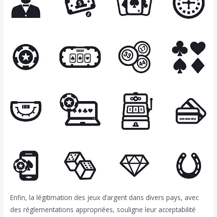
Enfin, la légitimation des jeux d’argent dans divers pays, avec
des réglementations appropriées, souligne leur acceptabilité