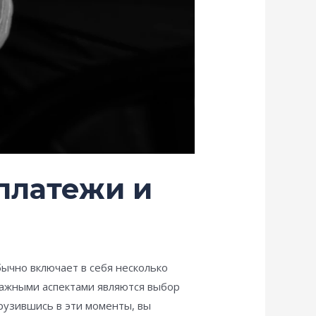
 платежи и
бычно включает в себя несколько
 Важными аспектами являются выбор
рузившись в эти моменты, вы