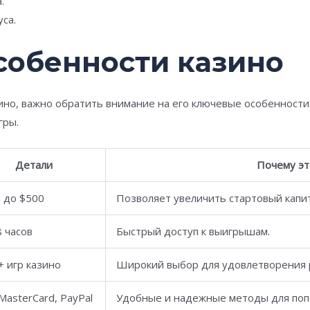
.
са.
собенности казино
но, важно обратить внимание на его ключевые особенности
гры.
Детали
Почему эт
 до $500
Позволяет увеличить стартовый капит
8 часов
Быстрый доступ к выигрышам.
+ игр казино
Широкий выбор для удовлетворения 
 MasterCard, PayPal
Удобные и надежные методы для поп