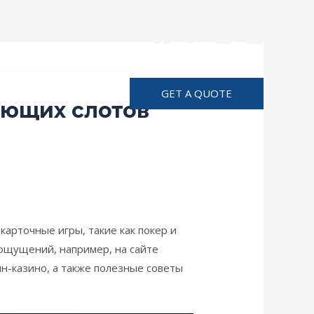
Advertise
GET A QUOTE
ающих слотов
арточные игры, такие как покер и
 ощущений, например, на сайте
пинко
н-казино, а также полезные советы