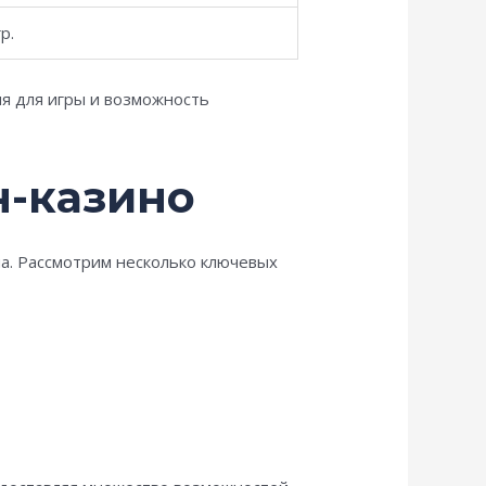
р.
я для игры и возможность
-казино
а. Рассмотрим несколько ключевых