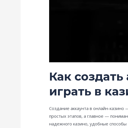
Как создать
играть в ка
Создание аккаунта в онлайн-казино —
простых этапов, а главное — понима
надежного казино, удобные способы 