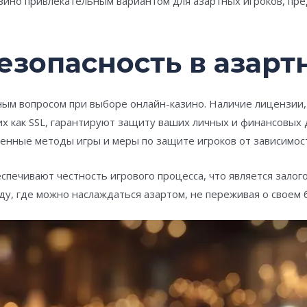
зино привлекательным вариантом для азартных игроков, пр
езопасность в азарт
ым вопросом при выборе онлайн-казино. Наличие лицензии,
х как SSL, гарантируют защиту ваших личных и финансовых 
енные методы игры и меры по защите игроков от зависимос
спечивают честность игрового процесса, что является залог
ду, где можно наслаждаться азартом, не переживая о своем 