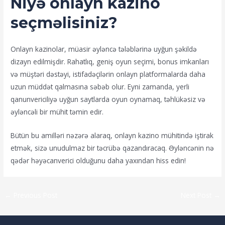
Niyə onlayn kazino
seçməlisiniz?
Onlayn kazinolar, müasir əyləncə tələblərinə uyğun şəkildə
dizayn edilmişdir. Rahatlıq, geniş oyun seçimi, bonus imkanları
və müştəri dəstəyi, istifadəçilərin onlayn platformalarda daha
uzun müddət qalmasına səbəb olur. Eyni zamanda, yerli
qanunvericiliyə uyğun saytlarda oyun oynamaq, təhlükəsiz və
əyləncəli bir mühit təmin edir.
Bütün bu amilləri nəzərə alaraq, onlayn kazino mühitində iştirak
etmək, sizə unudulmaz bir təcrübə qazandıracaq. Əyləncənin nə
qədər həyəcanverici olduğunu daha yaxından hiss edin!
←
Previous Post
Next Post
→