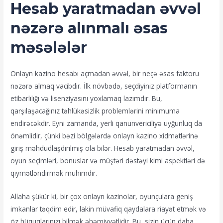
Hesab yaratmadan əvvəl
nəzərə alınmalı əsas
məsələlər
Onlayn kazino hesabı açmadan əvvəl, bir neçə əsas faktoru
nəzərə almaq vacibdir. İlk növbədə, seçdiyiniz platformanın
etibarlılığı və lisenziyasını yoxlamaq lazımdır. Bu,
qarşılaşacağınız təhlükəsizlik problemlərini minimuma
endirəcəkdir. Eyni zamanda, yerli qanunvericiliyə uyğunluq da
önəmlidir, çünki bəzi bölgələrdə onlayn kazino xidmətlərinə
giriş məhdudlaşdırılmış ola bilər. Hesab yaratmadan əvvəl,
oyun seçimləri, bonuslar və müştəri dəstəyi kimi aspektləri də
qiymətləndirmək mühimdir.
Allaha şükür ki, bir çox onlayn kazinolar, oyunçulara geniş
imkanlar təqdim edir, lakin müvafiq qaydalara riayət etmək və
öz hüquqlarınızı bilmək əhəmiyyətlidir. Bu, sizin üçün daha