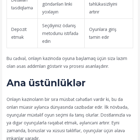
göndərilən linki
təhlükəsizliyini
təsdiqləmə
yoxlayın
artırır
Seçdiyiniz ödəniş
Depozit
Oyunlara giriş
metodunu istifadə
etmək
təmin edir
edin
Bu cədvəl, onlayn kazinoda oyuna başlamaq üçün sizə lazım
olan əsas addımları göstərir və prosesi asanlaşdırır.
Ana üstünlüklər
Onlayn kazinoların bir sıra müsbət cəhətləri vardır ki, bu da
onları müasir əyləncə dünyasında cazibədar edir. İlk növbədə,
oyunçular müxtəlif oyun seçimi ilə tanış olurlar. Dostlarınızla və
ya digər oyunçularla rəqabət etmək, əyləncəni artırır. Eyni
zamanda, bonuslar və xüsusi təkliflər, oyunçular üçün əlavə
imkanlar yaradır.