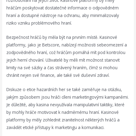
rozhodování na jejich život. Kasinové platformy by měly
hráčům poskytovat dostatečné informace o odpovědném
hraní a dostupné nástroje na ochranu, aby minimalizovaly
riziko vzniku problémového hraní.
Bezpečnost hráčů by měla být na prvním místě. Kasinové
platformy, jako je Betscore, nabízejí možnosti sebeomezení a
zodpovědného hraní, což hráčům pomáhá mít pod kontrolou
jejich herní chování. Uživatelé by měli mít možnost stanovit
limity na své sázky a čas strávený hraním, čímž si mohou
chránit nejen své finance, ale také své duševní zdraví.
Diskuze o etice hazardních her se také zaměřuje na otázku,
jakým způsobem jsou hráči cíleni marketingovými kampaněmi.
Je důležité, aby kasina nevyužívala manipulativní taktiky, které
by mohly hráče motivovat k nadměrnému hraní. Kasinové
platformy by měly zohlednit zranitelnost některých hráčů a
zavádět etické přístupy k marketingu a komunikaci.