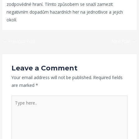
zodpovědné hraní. Tímto způsobem se snaží zamezit
negativním dopadům hazardních her na jednotlivce a jejich
okolí.
←
Previous Post
Next Post
→
Leave a Comment
Your email address will not be published.
Required fields
are marked
*
Type
here..