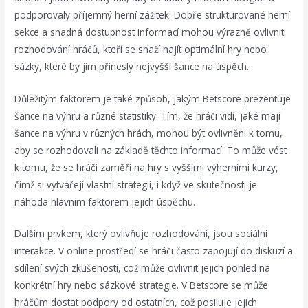
podporovaly příjemný herní zážitek. Dobře strukturované herní
sekce a snadná dostupnost informací mohou výrazně ovlivnit
rozhodování hráčů, kteří se snaží najít optimální hry nebo
sázky, které by jim přinesly nejvyšší šance na úspěch.
Důležitým faktorem je také způsob, jakým Betscore prezentuje
šance na výhru a různé statistiky. Tím, že hráči vidí, jaké mají
šance na výhru v různých hrách, mohou být ovlivněni k tomu,
aby se rozhodovali na základě těchto informací. To může vést
k tomu, že se hráči zaměří na hry s vyššími výherními kurzy,
čímž si vytvářejí vlastní strategii, i když ve skutečnosti je
náhoda hlavním faktorem jejich úspěchu.
Dalším prvkem, který ovlivňuje rozhodování, jsou sociální
interakce. V online prostředí se hráči často zapojují do diskuzí a
sdílení svých zkušeností, což může ovlivnit jejich pohled na
konkrétní hry nebo sázkové strategie. V Betscore se může
hráčům dostat podpory od ostatních, což posiluje jejich