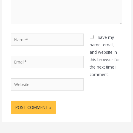
Name*
Save my
name, email,
and website in
Email*
this browser for
the next time I
comment.
Website