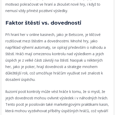
motivaci pokračovat ve hraní a zkoušet nové hry, i když to
nemusí vždy přinést pozitivní výsledky.
Faktor štěstí vs. dovednosti
Při hraní her v online kasinech, jako je Betscore, je klíčové
rozlišovat mezi štěstím a dovednostmi. Mnohé hry, jako
například výherní automaty, se opírají především o náhodu a
štěstí. Hráči mají omezenou kontrolu nad výsledkem a jejich
úspěch je z velké části závislý na štěstí. Naopak u některých
her, jako je poker, hrají dovednosti a strategie mnohem
důležitější roli, což umožňuje hráčům využívat své znalosti k
dosažení úspěchu.
Iluzorní pocit kontroly může vést hráče k tomu, že si myslí, že
jejich dovednosti mohou ovlivnit výsledek i v náhodných hrách.
Tento pocit je posilován také marketingovými praktikami kasin,
která mohou vyzdvihovat příběhy úspěšných hráčů, což vytváří