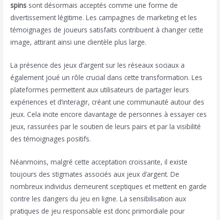
spins
sont désormais acceptés comme une forme de
divertissement légitime. Les campagnes de marketing et les
témoignages de joueurs satisfaits contribuent à changer cette
image, attirant ainsi une clientèle plus large.
La présence des jeux d’argent sur les réseaux sociaux a
également joué un rôle crucial dans cette transformation. Les
plateformes permettent aux utilisateurs de partager leurs
expériences et d’interagir, créant une communauté autour des
jeux. Cela incite encore davantage de personnes à essayer ces
jeux, rassurées par le soutien de leurs pairs et par la visibilité
des témoignages positifs.
Néanmoins, malgré cette acceptation croissante, il existe
toujours des stigmates associés aux jeux d’argent. De
nombreux individus demeurent sceptiques et mettent en garde
contre les dangers du jeu en ligne. La sensibilisation aux
pratiques de jeu responsable est donc primordiale pour