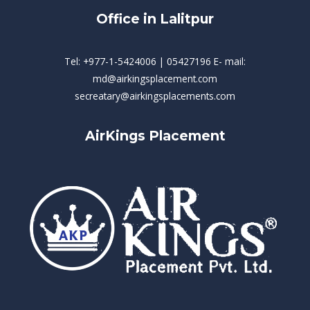
Office in Lalitpur
Tel: +977-1-5424006 | 05427196 E- mail:
md@airkingsplacement.com
secreatary@airkingsplacements.com
AirKings Placement