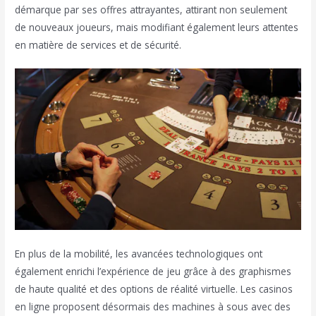
démarque par ses offres attrayantes, attirant non seulement
de nouveaux joueurs, mais modifiant également leurs attentes
en matière de services et de sécurité.
En plus de la mobilité, les avancées technologiques ont
également enrichi l’expérience de jeu grâce à des graphismes
de haute qualité et des options de réalité virtuelle. Les casinos
en ligne proposent désormais des machines à sous avec des