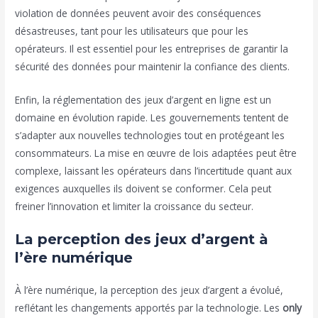
violation de données peuvent avoir des conséquences
désastreuses, tant pour les utilisateurs que pour les
opérateurs. Il est essentiel pour les entreprises de garantir la
sécurité des données pour maintenir la confiance des clients.
Enfin, la réglementation des jeux d’argent en ligne est un
domaine en évolution rapide. Les gouvernements tentent de
s’adapter aux nouvelles technologies tout en protégeant les
consommateurs. La mise en œuvre de lois adaptées peut être
complexe, laissant les opérateurs dans l’incertitude quant aux
exigences auxquelles ils doivent se conformer. Cela peut
freiner l’innovation et limiter la croissance du secteur.
La perception des jeux d’argent à
l’ère numérique
À l’ère numérique, la perception des jeux d’argent a évolué,
reflétant les changements apportés par la technologie. Les
only