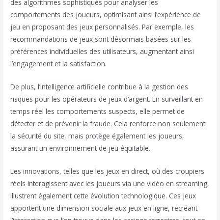
des algorithmes sophistiqués pour analyser les
comportements des joueurs, optimisant ainsi l’expérience de
jeu en proposant des jeux personnalisés. Par exemple, les
recommandations de jeux sont désormais basées sur les
préférences individuelles des utilisateurs, augmentant ainsi
l’engagement et la satisfaction.
De plus, l’intelligence artificielle contribue à la gestion des
risques pour les opérateurs de jeux d’argent. En surveillant en
temps réel les comportements suspects, elle permet de
détecter et de prévenir la fraude. Cela renforce non seulement
la sécurité du site, mais protège également les joueurs,
assurant un environnement de jeu équitable.
Les innovations, telles que les jeux en direct, où des croupiers
réels interagissent avec les joueurs via une vidéo en streaming,
illustrent également cette évolution technologique. Ces jeux
apportent une dimension sociale aux jeux en ligne, recréant