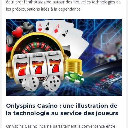
équilibrer l’enthousiasme autour des nouvelles technologies et
les préoccupations liées à la dépendance.
Onlyspins Casino : une illustration de
la technologie au service des joueurs
Onlyspins Casino incarne parfaitement la convergence entre