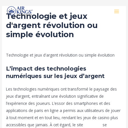
Skip
MAI
to
Technologie et jeux
MEN
content
d'argent révolution ou
simple évolution
Leave a Comment
/
public
/ By
Rishan Dash
Technologie et jeux d'argent révolution ou simple évolution
L’impact des technologies
numériques sur les jeux d’argent
Les technologies numériques ont transformé le paysage des
jeux d’argent, entraînant une évolution significative de
l’expérience des joueurs. L’essor des smartphones et des
applications de paris en ligne a permis aux utilisateurs de jouer
à tout moment et en tout lieu, rendant les jeux de casino plus
accessibles que jamais. À cet égard, le site
onlyspins
se