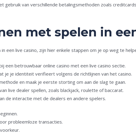
et gebruik van verschillende betalingsmethoden zoals creditcards 
nen met spelen in een
 in een live casino, zijn hier enkele stappen om je op weg te help
bij een betrouwbaar online casino met een live casino sectie.
 je je identiteit verifieert volgens de richtlijnen van het casino.
methode en maak je eerste storting om aan de slag te gaan.
n live dealer spellen, zoals blackjack, roulette of baccarat.
van de interactie met de dealers en andere spelers.
beginnen.
oor probleemloze transacties.
 voorkeur.