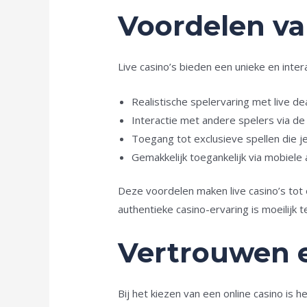
Voordelen van
Live casino’s bieden een unieke en inter
Realistische spelervaring met live de
Interactie met andere spelers via de 
Toegang tot exclusieve spellen die je 
Gemakkelijk toegankelijk via mobiel
Deze voordelen maken live casino’s tot
authentieke casino-ervaring is moeilijk 
Vertrouwen en
Bij het kiezen van een online casino is 