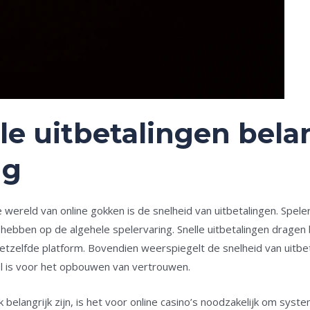
 uitbetalingen belang
ng
 wereld van online gokken is de snelheid van uitbetalingen. Speler
 hebben op de algehele spelervaring. Snelle uitbetalingen dragen
etzelfde platform. Bovendien weerspiegelt de snelheid van uitb
eel is voor het opbouwen van vertrouwen.
 belangrijk zijn, is het voor online casino’s noodzakelijk om syst