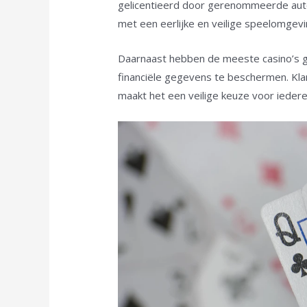
gelicentieerd door gerenommeerde autor
met een eerlijke en veilige speelomgevi
Daarnaast hebben de meeste casino’s g
financiële gegevens te beschermen. Klan
maakt het een veilige keuze voor iederee