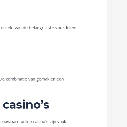
 enkele van de belangrijkste voordelen:
. De combinatie van gemak en een
 casino’s
rouwbare online casino’s zijn vaak