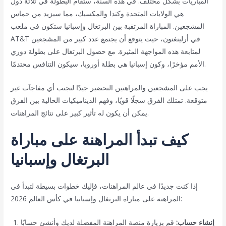
المباريات بشكل مختلف. في هذه السنة، ستقام البطولة في ثلاثة دول
هي الولايات المتحدة وكندا والمكسيك، مما سيزيد من حماس
المشجعين. المباراة المرتقبة بين البرتغال وإسبانيا ستكون في ملعب
AT&T في أرلينغتون، حيث يتوقع أن يجتمع عدد كبير من المشجعين
لمتابعة هذه المواجهة المثيرة. مع حصول البرتغال على بطولة دوري
الأمم مؤخرًا، وكون إسبانيا هي بطلة أوروبا، سيكون التنافس محتدمًا.
يجب على المشجعين والمراهنين التحضير جيدًا لتجنب أي مفاجآت غير
متوقعة. تمتلك الفرق سجلًا قويًا، وفهم الديناميكيات الحالية بين الفرق
يمكن أن يكون له تأثير كبير على نتائج المراهنات.
كيف تبدأ المراهنة على مباراة
البرتغال وإسبانيا
إذا كنت جديدًا في عالم المراهنات، فإليك خطوات بسيطة لتبدأ في
المراهنة على مباراة البرتغال وإسبانيا في كأس العالم 2026:
إنشاء حساب:
قم بزيارة منصة المراهنة المفضلة لديك وأنشئ حسابًا