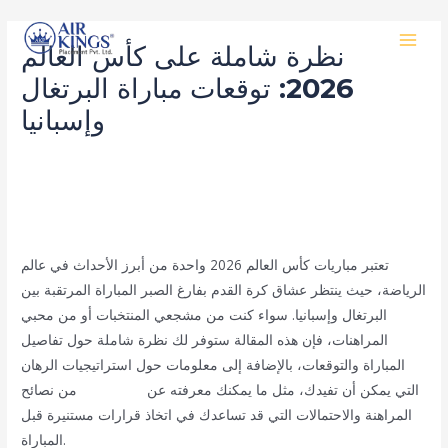
Skip
MAI
to
نظرة شاملة على كأس العالم
MEN
content
2026: توقعات مباراة البرتغال
وإسبانيا
/
public
/ By
Rishan Dash
تعتبر مباريات كأس العالم 2026 واحدة من أبرز الأحداث في عالم
الرياضة، حيث ينتظر عشاق كرة القدم بفارغ الصبر المباراة المرتقبة بين
البرتغال وإسبانيا. سواء كنت من مشجعي المنتخبات أو من محبي
المراهنات، فإن هذه المقالة ستوفر لك نظرة شاملة حول تفاصيل
المباراة والتوقعات، بالإضافة إلى معلومات حول استراتيجيات الرهان
التي يمكن أن تفيدك، مثل ما يمكنك معرفته عن
اقرأ المزيد
من نصائح
المراهنة والاحتمالات التي قد تساعدك في اتخاذ قرارات مستنيرة قبل
المباراة.