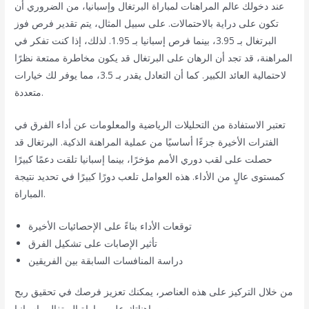
عند دخولك عالم المراهنات لمباراة البرتغال وإسبانيا، من الضروري أن
تكون على دراية بالاحتمالات. على سبيل المثال، يتم تقدير فرص فوز
البرتغال بـ 3.95، بينما فرص إسبانيا بـ 1.95. لذلك، إذا كنت تفكر في
المراهنة، قد تجد أن الرهان على البرتغال قد يكون مخاطرة ممتعة نظرًا
لاحتمالية العائد الكبير. كما أن التعادل يقدر بـ 3.5، مما يوفر لك خيارات
متعددة.
تعتبر الاستفادة من التحليلات الرياضية والمعلومات عن أداء الفرق في
الفترات الأخيرة جزءًا أساسيًا من عملية المراهنة الذكية. البرتغال قد
حصلت على لقب دوري الأمم مؤخرًا، بينما إسبانيا تلقت دعمًا كبيرًا
كمستوى عالٍ من الأداء. هذه العوامل تلعب دورًا كبيرًا في تحديد نتيجة
المباراة.
توقعات الأداء بناءً على الإحصائيات الأخيرة
تأثير الإصابات على تشكيل الفرق
دراسة المنافسات السابقة بين الفريقين
من خلال التركيز على هذه العناصر، يمكنك تعزيز فرصك في تحقيق ربح
من مراهناتك على مباراة البرتغال وإسبانيا.