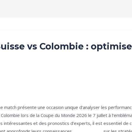
e
Terms and Condition
About
Notification
uisse vs Colombie : optimise
ue match présente une occasion unique d’analyser les performanc
la Colombie lors de la Coupe du Monde 2026 le 7 juillet à l’embl
tes intéressantes et des pronostics d’experts, il est essentiel
ent approfondir leurs connaissances,
en savoir plus
sur les stratég