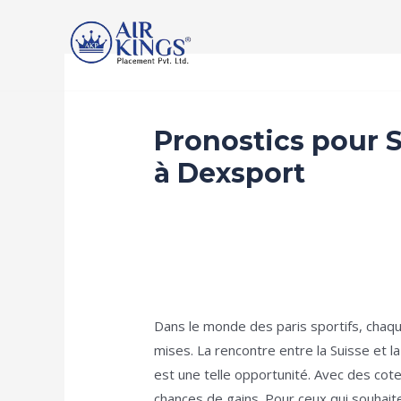
Skip
to
content
Home
Services
Recruitment Procedur
Pronostics pour S
à Dexsport
/
public
/ By
Rishan Dash
Dans le monde des paris sportifs, chaq
mises. La rencontre entre la Suisse et 
est une telle opportunité. Avec des co
chances de gains. Pour ceux qui souhait