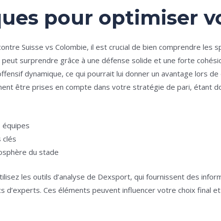
ques pour optimiser v
ontre Suisse vs Colombie, il est crucial de bien comprendre les sp
, peut surprendre grâce à une défense solide et une forte cohésio
fensif dynamique, ce qui pourrait lui donner un avantage lors de 
lement être prises en compte dans votre stratégie de pari, étant
 équipes
 clés
tmosphère du stade
ilisez les outils d’analyse de Dexsport, qui fournissent des infor
d’experts. Ces éléments peuvent influencer votre choix final et