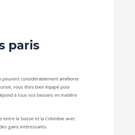
s paris
qui peuvent considérablement améliorer
urisé, vous êtes bien équipé pour
répond à tous vos besoins en matière
e entre la Suisse et la Colombie avec
 des gains intéressants.