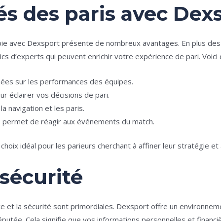
és des paris avec Dex
mbie avec Dexsport présente de nombreux avantages. En plus des 
s d’experts qui peuvent enrichir votre expérience de pari. Voici
ées sur les performances des équipes.
 éclairer vos décisions de pari.
t la navigation et les paris.
ous permet de réagir aux événements du match.
hoix idéal pour les parieurs cherchant à affiner leur stratégie et
sécurité
nce et la sécurité sont primordiales. Dexsport offre un environne
réputée. Cela signifie que vos informations personnelles et finan