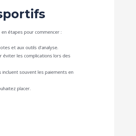
portifs
ide en étapes pour commencer :
tes et aux outils d’analyse.
éviter les complications lors des
 incluent souvent les paiements en
uhaitez placer.