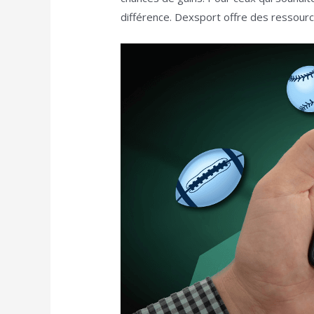
différence. Dexsport offre des ressour