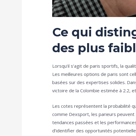
Ce qui distin
des plus faib
Lorsqu’il s’agit de paris sportifs, la qu
Les meilleures options de paris sont ce
basées sur des expertises solides. Dan
victoire de la Colombie estimée à 2.2, et 
Les cotes représentent la probabilité q
comme Dexsport, les parieurs peuvent a
tendances passées et les performances 
d’identifier des opportunités potentiell