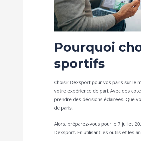
Pourquoi cho
sportifs
Choisir Dexsport pour vos paris sur le
votre expérience de pari. Avec des cot
prendre des décisions éclairées. Que v
de paris.
Alors, préparez-vous pour le 7 juillet 2
Dexsport. En utilisant les outils et les