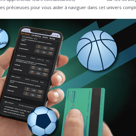
ces précieuses pour vous aider à naviguer dans cet univers compl