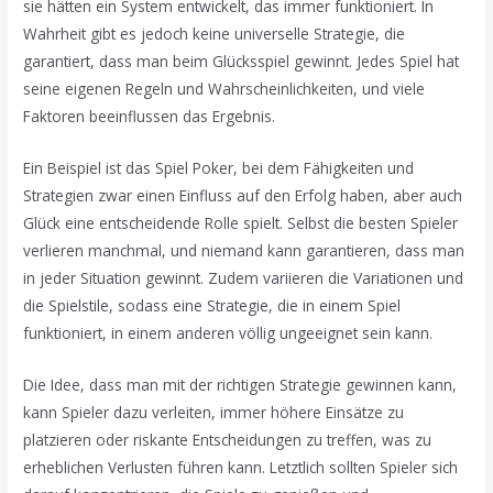
sie hätten ein System entwickelt, das immer funktioniert. In
Wahrheit gibt es jedoch keine universelle Strategie, die
garantiert, dass man beim Glücksspiel gewinnt. Jedes Spiel hat
seine eigenen Regeln und Wahrscheinlichkeiten, und viele
Faktoren beeinflussen das Ergebnis.
Ein Beispiel ist das Spiel Poker, bei dem Fähigkeiten und
Strategien zwar einen Einfluss auf den Erfolg haben, aber auch
Glück eine entscheidende Rolle spielt. Selbst die besten Spieler
verlieren manchmal, und niemand kann garantieren, dass man
in jeder Situation gewinnt. Zudem variieren die Variationen und
die Spielstile, sodass eine Strategie, die in einem Spiel
funktioniert, in einem anderen völlig ungeeignet sein kann.
Die Idee, dass man mit der richtigen Strategie gewinnen kann,
kann Spieler dazu verleiten, immer höhere Einsätze zu
platzieren oder riskante Entscheidungen zu treffen, was zu
erheblichen Verlusten führen kann. Letztlich sollten Spieler sich