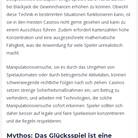
bei Blackjack die Gewinnchancen erhöhen zu können. Obwohl
diese Technik in bestimmten Situationen funktionieren kann, ist
sie in den meisten Casinos nicht gerne gesehen und kann zu
einem Ausschluss führen. Zudem erfordert Kartenzählen hohe
Konzentration und eine ausgezeichnete mathematische
Fähigkeit, was die Anwendung für viele Spieler unrealistisch
macht.
Manipulationsversuche, sei es durch das Umgehen von
Spielautomaten oder durch betrügerische Aktivitäten, können
schwerwiegende rechtliche Folgen nach sich ziehen. Casinos
setzen strenge Sicherheitsmaßnahmen ein, um Betrug zu
verhindern, und arbeiten mit Technologien, die solche
Manipulationsversuche sofort erkennen. Spieler sollten sich
daher besser auf legale und faire Spielweisen konzentrieren
und die Regeln respektieren.
Mythos: Das Glücksspiel ist eine