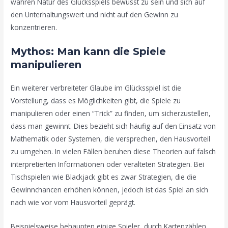
wahren Natur des Glücksspiels bewusst zu sein und sich auf
den Unterhaltungswert und nicht auf den Gewinn zu
konzentrieren.
Mythos: Man kann die Spiele
manipulieren
Ein weiterer verbreiteter Glaube im Glücksspiel ist die
Vorstellung, dass es Möglichkeiten gibt, die Spiele zu
manipulieren oder einen “Trick” zu finden, um sicherzustellen,
dass man gewinnt. Dies bezieht sich häufig auf den Einsatz von
Mathematik oder Systemen, die versprechen, den Hausvorteil
zu umgehen. In vielen Fällen beruhen diese Theorien auf falsch
interpretierten Informationen oder veralteten Strategien. Bei
Tischspielen wie Blackjack gibt es zwar Strategien, die die
Gewinnchancen erhöhen können, jedoch ist das Spiel an sich
nach wie vor vom Hausvorteil geprägt.
Beispielsweise behaupten einige Spieler, durch Kartenzählen