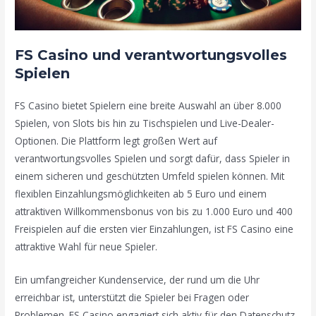
FS Casino und verantwortungsvolles
Spielen
FS Casino bietet Spielern eine breite Auswahl an über 8.000
Spielen, von Slots bis hin zu Tischspielen und Live-Dealer-
Optionen. Die Plattform legt großen Wert auf
verantwortungsvolles Spielen und sorgt dafür, dass Spieler in
einem sicheren und geschützten Umfeld spielen können. Mit
flexiblen Einzahlungsmöglichkeiten ab 5 Euro und einem
attraktiven Willkommensbonus von bis zu 1.000 Euro und 400
Freispielen auf die ersten vier Einzahlungen, ist FS Casino eine
attraktive Wahl für neue Spieler.
Ein umfangreicher Kundenservice, der rund um die Uhr
erreichbar ist, unterstützt die Spieler bei Fragen oder
Problemen. FS Casino engagiert sich aktiv für den Datenschutz