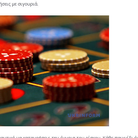
σεις με σιγουριά.
μαντικό να κατανοήσεις την έννοια του ρίσκου. Κάθε παιχνίδι έχ