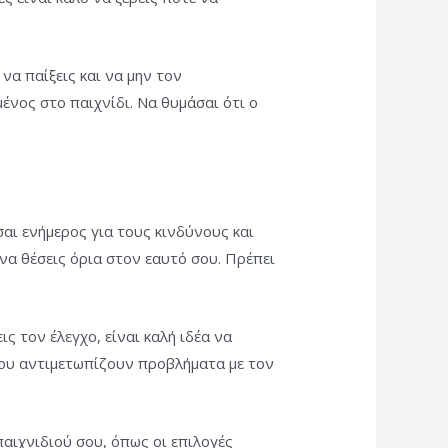
 να παίξεις και να μην τον
ένος στο παιχνίδι. Να θυμάσαι ότι ο
σαι ενήμερος για τους κινδύνους και
 να θέσεις όρια στον εαυτό σου. Πρέπει
ς τον έλεγχο, είναι καλή ιδέα να
που αντιμετωπίζουν προβλήματα με τον
παιχνιδιού σου, όπως οι επιλογές