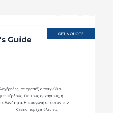
Advertise
GET A QUOTE
's Guide
λοχέρηδες, επιτραπέζια παιχνίδια,
τες κέρδους. Για τους αρχάριους, η
πευθυνότητα. Η εισαγωγή σε αυτόν τον
ingmaker
Casino παρέχει όλες τις