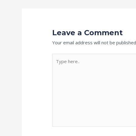
Leave a Comment
Your email address will not be published
Type
here..