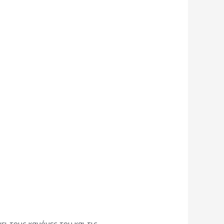
ει τους κανόνες του και τις