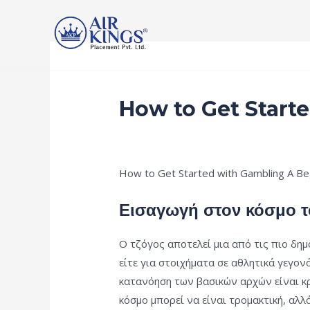
Skip
to
content
Home
Services
Recruitment Procedur
How to Get Start
Leave a Comment
/
public
/ By
Rishan D
How to Get Started with Gambling A Be
Εισαγωγή στον κόσμο τ
Ο τζόγος αποτελεί μια από τις πιο δημ
είτε για στοιχήματα σε αθλητικά γεγον
κατανόηση των βασικών αρχών είναι κρ
κόσμο μπορεί να είναι τρομακτική, αλλ