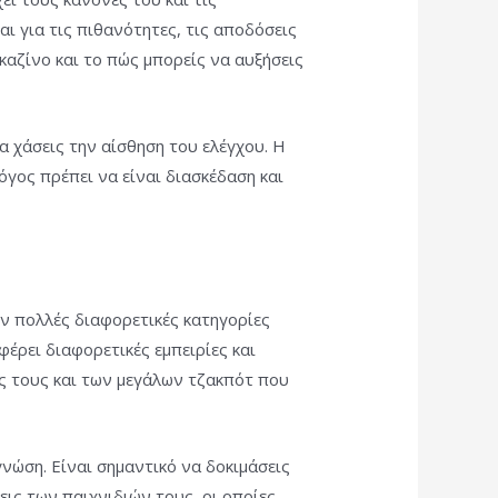
αι για τις πιθανότητες, τις αποδόσεις
καζίνο και το πώς μπορείς να αυξήσεις
α χάσεις την αίσθηση του ελέγχου. Η
όγος πρέπει να είναι διασκέδαση και
υν πολλές διαφορετικές κατηγορίες
φέρει διαφορετικές εμπειρίες και
ας τους και των μεγάλων τζακπότ που
νώση. Είναι σημαντικό να δοκιμάσεις
ις των παιχνιδιών τους, οι οποίες