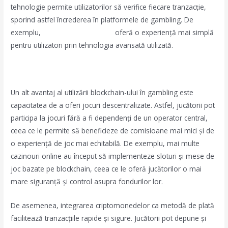
tehnologie permite utilizatorilor să verifice fiecare tranzacție,
sporind astfel încrederea în platformele de gambling. De
exemplu,
EliteSlots autentificare
oferă o experiență mai simplă
pentru utilizatori prin tehnologia avansată utilizată.
Un alt avantaj al utilizării blockchain-ului în gambling este
capacitatea de a oferi jocuri descentralizate. Astfel, jucătorii pot
participa la jocuri fără a fi dependenți de un operator central,
ceea ce le permite să beneficieze de comisioane mai mici și de
o experiență de joc mai echitabilă. De exemplu, mai multe
cazinouri online au început să implementeze sloturi și mese de
joc bazate pe blockchain, ceea ce le oferă jucătorilor o mai
mare siguranță și control asupra fondurilor lor.
De asemenea, integrarea criptomonedelor ca metodă de plată
facilitează tranzacțiile rapide și sigure. Jucătorii pot depune și