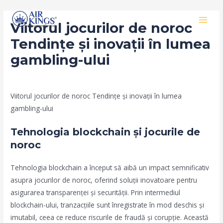
Skip
MAI
to
Viitorul jocurilor de noroc
MEN
content
Tendințe și inovații în lumea
gambling-ului
Leave a Comment
/
public
/ By
Rishan Dash
Viitorul jocurilor de noroc Tendințe și inovații în lumea
gambling-ului
Tehnologia blockchain și jocurile de
noroc
Tehnologia blockchain a început să aibă un impact semnificativ
asupra jocurilor de noroc, oferind soluții inovatoare pentru
asigurarea transparenței și securității. Prin intermediul
blockchain-ului, tranzacțiile sunt înregistrate în mod deschis și
imutabil, ceea ce reduce riscurile de fraudă și corupție. Această