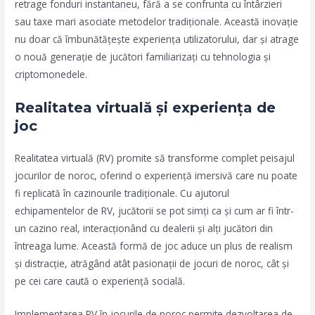
retrage fonduri instantaneu, fără a se confrunta cu întârzieri
sau taxe mari asociate metodelor tradiționale. Această inovație
nu doar că îmbunătățește experiența utilizatorului, dar și atrage
o nouă generație de jucători familiarizați cu tehnologia și
criptomonedele.
Realitatea virtuală și experiența de
joc
Realitatea virtuală (RV) promite să transforme complet peisajul
jocurilor de noroc, oferind o experiență imersivă care nu poate
fi replicată în cazinourile tradiționale. Cu ajutorul
echipamentelor de RV, jucătorii se pot simți ca și cum ar fi într-
un cazino real, interacționând cu dealerii și alți jucători din
întreaga lume. Această formă de joc aduce un plus de realism
și distracție, atrăgând atât pasionații de jocuri de noroc, cât și
pe cei care caută o experiență socială.
Implementarea RV în jocurile de noroc permite dezvoltarea de