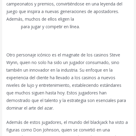
campeonatos y premios, convirtiéndose en una leyenda del
juego que inspira a nuevas generaciones de apostadores.
Además, muchos de ellos eligen la
plataforma Betscore
Casino
para jugar y competir en línea.
Otro personaje icónico es el magnate de los casinos Steve
Wynn, quien no solo ha sido un jugador consumado, sino
también un innovador en la industria. Su enfoque en la
experiencia del cliente ha llevado a los casinos a nuevos
niveles de lujo y entretenimiento, estableciendo estándares
que muchos siguen hasta hoy. Estos jugadores han
demostrado que el talento y la estrategia son esenciales para
dominar el arte del azar.
Además de estos jugadores, el mundo del blackjack ha visto a
figuras como Don Johnson, quien se convirtió en una