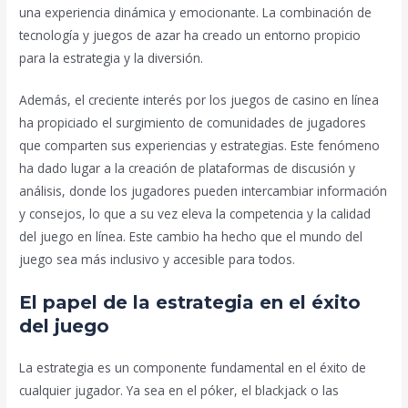
una experiencia dinámica y emocionante. La combinación de
tecnología y juegos de azar ha creado un entorno propicio
para la estrategia y la diversión.
Además, el creciente interés por los juegos de casino en línea
ha propiciado el surgimiento de comunidades de jugadores
que comparten sus experiencias y estrategias. Este fenómeno
ha dado lugar a la creación de plataformas de discusión y
análisis, donde los jugadores pueden intercambiar información
y consejos, lo que a su vez eleva la competencia y la calidad
del juego en línea. Este cambio ha hecho que el mundo del
juego sea más inclusivo y accesible para todos.
El papel de la estrategia en el éxito
del juego
La estrategia es un componente fundamental en el éxito de
cualquier jugador. Ya sea en el póker, el blackjack o las