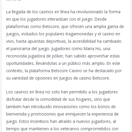
La llegada de los casinos en línea ha revolucionado la forma
en que los jugadores interactúan con el juego. Desde
plataformas como Betscore, que ofrecen una amplia gama de
juegos, incluidos los populares tragamonedas y el casino en
vivo, hasta apuestas deportivas, la accesibilidad ha cambiado
el panorama del juego. Jugadores como Maria Ho, una
reconocida jugadora de póker, han sabido aprovechar estas
oportunidades, llevándolas a un público más amplio. En este
contexto, la plataforma Betscore Casino se ha destacado por
su variedad de opciones en Juegos de casino Betscore.
Los casinos en línea no solo han permitido a los jugadores
disfrutar desde la comodidad de sus hogares, sino que
también han introducido innovaciones como los bonos de
bienvenida y promociones que enriquecen la experiencia de
juego. Estos incentivos han atraído a nuevos jugadores, al
tiempo que mantienen a los veteranos comprometidos con