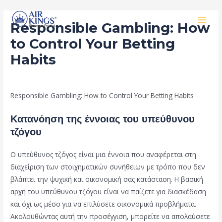
Skip
MAI
to
Responsible Gambling: How
MEN
content
to Control Your Betting
Habits
Leave a Comment
/
public
/ By
Rishan Dash
Responsible Gambling: How to Control Your Betting Habits
Κατανόηση της έννοιας του υπεύθυνου
τζόγου
Ο υπεύθυνος τζόγος είναι μια έννοια που αναφέρεται στη
διαχείριση των στοιχηματικών συνήθειων με τρόπο που δεν
βλάπτει την ψυχική και οικονομική σας κατάσταση. Η βασική
αρχή του υπεύθυνου τζόγου είναι να παίζετε για διασκέδαση
και όχι ως μέσο για να επιλύσετε οικονομικά προβλήματα.
Ακολουθώντας αυτή την προσέγγιση, μπορείτε να απολαύσετε