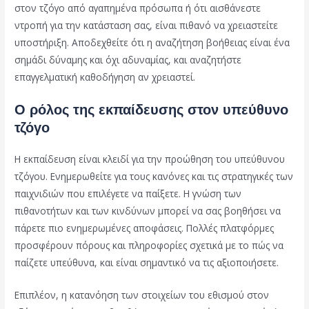
στον τζόγο από αγαπημένα πρόσωπα ή ότι αισθάνεστε
ντροπή για την κατάσταση σας, είναι πιθανό να χρειαστείτε
υποστήριξη. Αποδεχθείτε ότι η αναζήτηση βοήθειας είναι ένα
σημάδι δύναμης και όχι αδυναμίας, και αναζητήστε
επαγγελματική καθοδήγηση αν χρειαστεί.
Ο ρόλος της εκπαίδευσης στον υπεύθυνο
τζόγο
Η εκπαίδευση είναι κλειδί για την προώθηση του υπεύθυνου
τζόγου. Ενημερωθείτε για τους κανόνες και τις στρατηγικές των
παιχνιδιών που επιλέγετε να παίξετε. Η γνώση των
πιθανοτήτων και των κινδύνων μπορεί να σας βοηθήσει να
πάρετε πιο ενημερωμένες αποφάσεις. Πολλές πλατφόρμες
προσφέρουν πόρους και πληροφορίες σχετικά με το πώς να
παίζετε υπεύθυνα, και είναι σημαντικό να τις αξιοποιήσετε.
Επιπλέον, η κατανόηση των στοιχείων του εθισμού στον