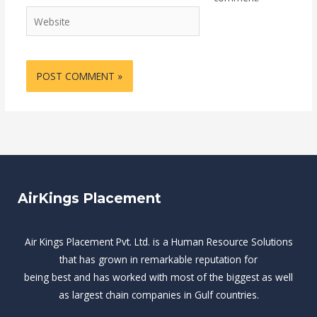
Website
AirKings Placement
Air Kings Placement Pvt. Ltd. is a Human Resource Solutions
that has grown in remarkable reputation for
being best and has worked with most of the biggest as well
as largest chain companies in Gulf countries.