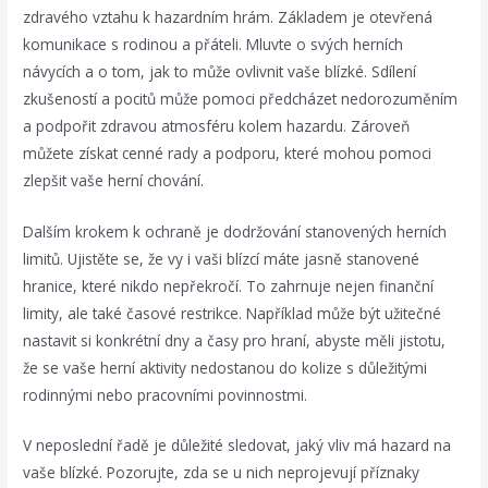
zdravého vztahu k hazardním hrám. Základem je otevřená
komunikace s rodinou a přáteli. Mluvte o svých herních
návycích a o tom, jak to může ovlivnit vaše blízké. Sdílení
zkušeností a pocitů může pomoci předcházet nedorozuměním
a podpořit zdravou atmosféru kolem hazardu. Zároveň
můžete získat cenné rady a podporu, které mohou pomoci
zlepšit vaše herní chování.
Dalším krokem k ochraně je dodržování stanovených herních
limitů. Ujistěte se, že vy i vaši blízcí máte jasně stanovené
hranice, které nikdo nepřekročí. To zahrnuje nejen finanční
limity, ale také časové restrikce. Například může být užitečné
nastavit si konkrétní dny a časy pro hraní, abyste měli jistotu,
že se vaše herní aktivity nedostanou do kolize s důležitými
rodinnými nebo pracovními povinnostmi.
V neposlední řadě je důležité sledovat, jaký vliv má hazard na
vaše blízké. Pozorujte, zda se u nich neprojevují příznaky