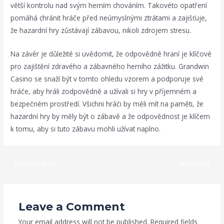
větší kontrolu nad svým herním chováním. Takovéto opatření
pomáhá chránit hráče před neúmyslnými ztrátami a zajišťuje,
že hazardní hry zůstávají zábavou, nikoli zdrojem stresu.
Na závěr je důležité si uvědomit, že odpovědné hraní je klíčové
pro zajištění zdravého a zábavného herního zážitku. Grandwin
Casino se snaží být v tomto ohledu vzorem a podporuje své
hráče, aby hráli zodpovědně a užívali si hry v příjemném a
bezpečném prostředí. Všichni hráči by měli mít na paměti, že
hazardní hry by měly být o zábavě a že odpovědnost je klíčem
k tomu, aby si tuto zábavu mohli užívat naplno.
←
Previous Post
Next Post
→
Leave a Comment
Your email address will not be published.
Required fields