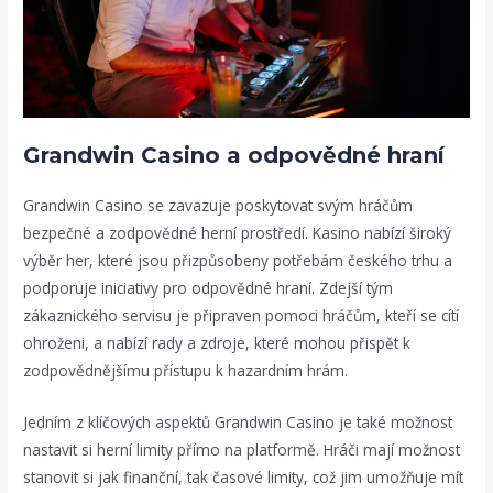
Grandwin Casino a odpovědné hraní
Grandwin Casino se zavazuje poskytovat svým hráčům
bezpečné a zodpovědné herní prostředí. Kasino nabízí široký
výběr her, které jsou přizpůsobeny potřebám českého trhu a
podporuje iniciativy pro odpovědné hraní. Zdejší tým
zákaznického servisu je připraven pomoci hráčům, kteří se cítí
ohroženi, a nabízí rady a zdroje, které mohou přispět k
zodpovědnějšímu přístupu k hazardním hrám.
Jedním z klíčových aspektů Grandwin Casino je také možnost
nastavit si herní limity přímo na platformě. Hráči mají možnost
stanovit si jak finanční, tak časové limity, což jim umožňuje mít