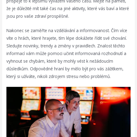
přispěje to k lepšímu vyvážení vašeho času. Mějte na paměti,
že je důležité mít také čas na jiné aktivity, které vás baví a které
jsou pro vaše zdraví prospěšné.
Nakonec se zaměřte na vzdělávání a informovanost. Čím více
víte o hrách, které hrajete, tím lépe dokážete řídit své chování.
Sledujte novinky, trendy a změny v pravidlech. Znalost těchto
informací vám může pomoci učinit informovaná rozhodnutí a
vyhnout se chybám, které by mohly vést k nežádoucím
důsledkům. Odpovědné hraní by mělo být pro vás zážitkem,
který si užíváte, nikoli zdrojem stresu nebo problémů.