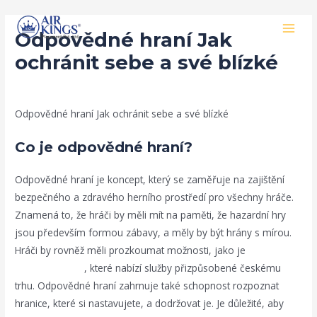
Skip
MAI
to
Odpovědné hraní Jak
MEN
content
ochránit sebe a své blízké
Leave a Comment
/
public
/ By
Rishan Dash
Odpovědné hraní Jak ochránit sebe a své blízké
Co je odpovědné hraní?
Odpovědné hraní je koncept, který se zaměřuje na zajištění
bezpečného a zdravého herního prostředí pro všechny hráče.
Znamená to, že hráči by měli mít na paměti, že hazardní hry
jsou především formou zábavy, a měly by být hrány s mírou.
Hráči by rovněž měli prozkoumat možnosti, jako je
Grandwin
Casino v Česku
, které nabízí služby přizpůsobené českému
trhu. Odpovědné hraní zahrnuje také schopnost rozpoznat
hranice, které si nastavujete, a dodržovat je. Je důležité, aby