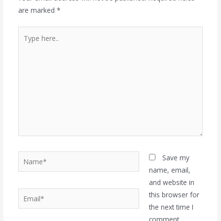
are marked
*
Type
here..
Name*
Save my
name, email,
and website in
Email*
this browser for
the next time I
comment.