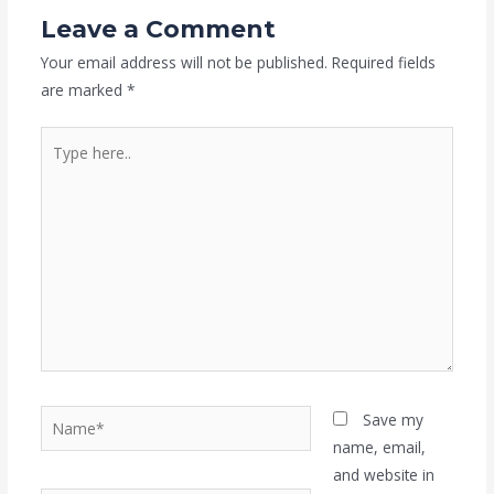
Leave a Comment
Your email address will not be published.
Required fields
are marked
*
Type
here..
Name*
Save my
name, email,
and website in