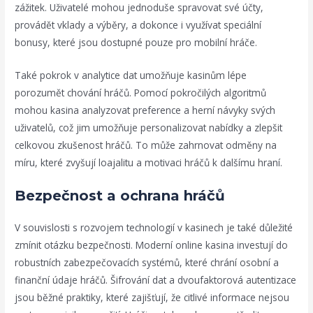
zážitek. Uživatelé mohou jednoduše spravovat své účty,
provádět vklady a výběry, a dokonce i využívat speciální
bonusy, které jsou dostupné pouze pro mobilní hráče.
Také pokrok v analytice dat umožňuje kasinům lépe
porozumět chování hráčů. Pomocí pokročilých algoritmů
mohou kasina analyzovat preference a herní návyky svých
uživatelů, což jim umožňuje personalizovat nabídky a zlepšit
celkovou zkušenost hráčů. To může zahrnovat odměny na
míru, které zvyšují loajalitu a motivaci hráčů k dalšímu hraní.
Bezpečnost a ochrana hráčů
V souvislosti s rozvojem technologií v kasinech je také důležité
zmínit otázku bezpečnosti. Moderní online kasina investují do
robustních zabezpečovacích systémů, které chrání osobní a
finanční údaje hráčů. Šifrování dat a dvoufaktorová autentizace
jsou běžné praktiky, které zajišťují, že citlivé informace nejsou