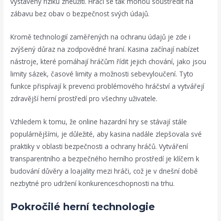
vystaveny riziku zneužití. Hráči se tak mohou soustředit na
zábavu bez obav o bezpečnost svých údajů.
Kromě technologií zaměřených na ochranu údajů je zde i
zvýšený důraz na zodpovědné hraní. Kasina začínají nabízet
nástroje, které pomáhají hráčům řídit jejich chování, jako jsou
limity sázek, časové limity a možnosti sebevyloučení. Tyto
funkce přispívají k prevenci problémového hráčství a vytvářejí
zdravější herní prostředí pro všechny uživatele.
Vzhledem k tomu, že online hazardní hry se stávají stále
populárnějšími, je důležité, aby kasina nadále zlepšovala své
praktiky v oblasti bezpečnosti a ochrany hráčů. Vytváření
transparentního a bezpečného herního prostředí je klíčem k
budování důvěry a loajality mezi hráči, což je v dnešní době
nezbytné pro udržení konkurenceschopnosti na trhu.
Pokročilé herní technologie